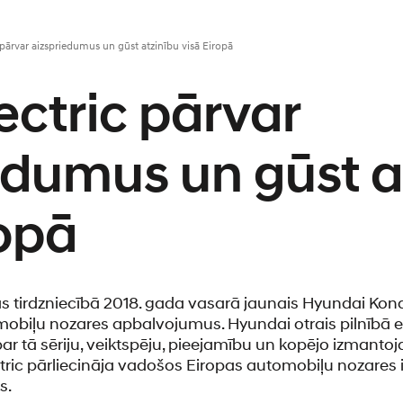
 pārvar aizspriedumus un gūst atzinību visā Eiropā
ectric pārvar
edumus un gūst a
ropā
 tirdzniecībā 2018. gada vasarā jaunais Hyundai Kona 
biļu nozares apbalvojumus. Hyundai otrais pilnībā el
 par tā sēriju, veiktspēju, pieejamību un kopējo izmanto
tric pārliecināja vadošos Eiropas automobiļu nozare
s.