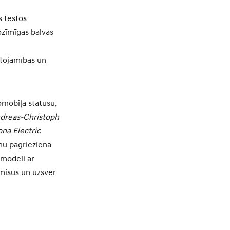
s testos
ozīmīgas balvas
tojamības un
tomobiļa statusu,
dreas-Christoph
na Electric
unu pagrieziena
modeli ar
omisus un uzsver