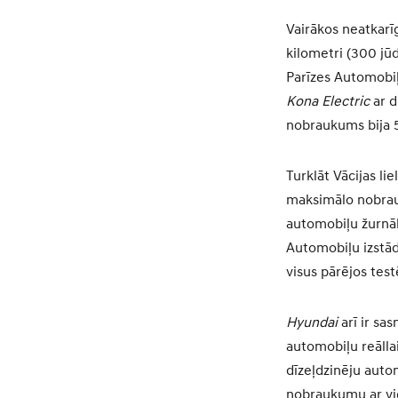
Vairākos neatkarī
kilometri (300 jūd
Parīzes Automobiļ
Kona Electric
ar d
nobraukums bija 5
Turklāt Vācijas li
maksimālo nobrauk
automobiļu žurnā
Automobiļu izstād
visus pārējos tes
Hyundai
arī ir sa
automobiļu reālla
dīzeļdzinēju aut
nobraukumu ar vie