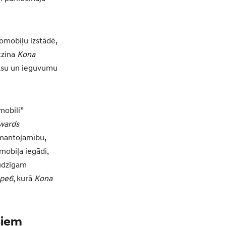
omobiļu izstādē,
atzina
Kona
maksu un ieguvumu
mobili”
wards
izmantojamību,
mobiļa iegādi,
audzīgam
ape6
, kurā
Kona
siem