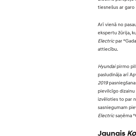
tiesnešus ar garo
Arī vienā no pasa
ekspertu žūrija, k
Electric
par “Gada 
attiecību.
Hyundai
pirmo pil
pasludināja arī A
2019
pasniegšanas 
pievilcīgo dizainu
izvēloties to pa
sasniegumam pievi
Electric
saņēma “G
Jaunais
Ko