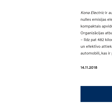
Kona Electric
ir a
nulles emisijas ele
kompaktais apvidu
Organizācijas atb
– līdz pat 482 ki
un efektīvo attiek
automobili, kas ir
14.11.2018