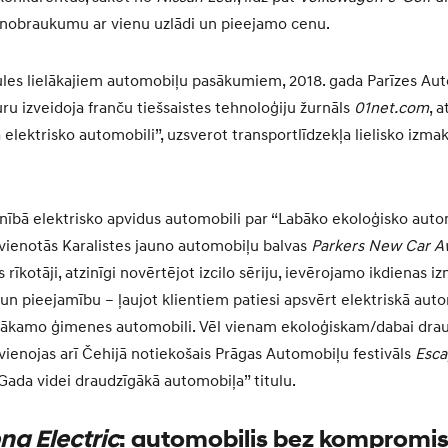
 nobraukumu ar vienu uzlādi un pieejamo cenu.
ules lielākajiem automobiļu pasākumiem, 2018. gada Parīzes Aut
uru izveidoja franču tiešsaistes tehnoloģiju žurnāls
01net.com
, 
elektrisko automobili”, uzsverot transportlīdzekļa lielisko iz
nībā elektrisko apvidus automobili par “Labāko ekoloģisko auto
pvienotās Karalistes jauno automobiļu balvas
Parkers New Car A
rīkotāji, atzinīgi novērtējot izcilo sēriju, ievērojamo ikdienas 
 un pieejamību – ļaujot klientiem patiesi apsvērt elektriskā auto
r nākamo ģimenes automobili. Vēl vienam ekoloģiskam/dabai dr
enojas arī Čehijā notiekošais Prāgas Automobiļu festivāls
Esc
ada videi draudzīgākā automobiļa” titulu.
na Electric
: automobilis bez kompromi