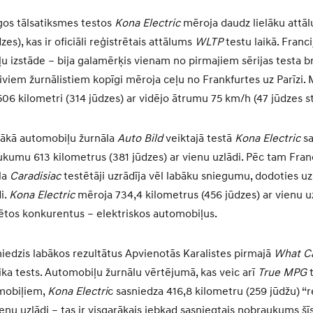
gos tālsatiksmes testos
Kona Electric
mēroja daudz lielāku attā
zes), kas ir oficiāli reģistrētais attālums
WLTP
testu laikā. Franc
u izstāde – bija galamērķis vienam no pirmajiem sērijas testa b
iviem žurnālistiem kopīgi mēroja ceļu no Frankfurtes uz Parīzi.
06 kilometri (314 jūdzes) ar vidējo ātrumu 75 km/h (47 jūdzes s
elākā automobiļu žurnāla
Auto Bild
veiktajā testā
Kona Electric
sa
umu 613 kilometrus (381 jūdzes) ar vienu uzlādi. Pēc tam Franci
la
Caradisiac
testētāji uzrādīja vēl labāku sniegumu, dodoties uz
i.
Kona Electric
mēroja 734,4 kilometrus (456 jūdzes) ar vienu u
tētos konkurentus – elektriskos automobiļus.
sniedzis labākos rezultātus Apvienotās Karalistes pirmajā
What C
ika tests. Automobiļu žurnālu vērtējumā, kas veic arī
True MPG
omobiļiem,
Kona Electri
c sasniedza 416,8 kilometru (259 jūdžu) “r
nu uzlādi – tas ir visgarākais jebkad sasniegtais nobraukums šīs