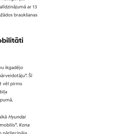
alīdzinājumā ar 13
ažādos braukšanas
ilitāti
vu ikgadējo
ārveidotāju”. Šī
t vēl pirms
biļa
kopumā.
aikā
Hyundai
mobilis”.
Kona
 pārliecināja