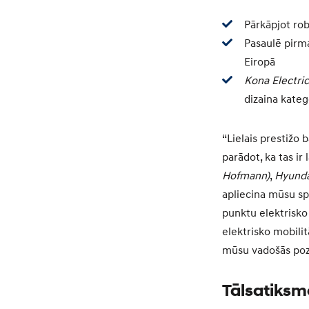
Pārkāpjot ro
Pasaulē pirma
Eiropā
Kona Electric
dizaina kateg
“Lielais prestižo 
parādot, ka tas ir
Hofmann)
,
Hyunda
apliecina mūsu sp
punktu elektrisk
elektrisko mobilit
mūsu vadošās poz
Tālsatiksme