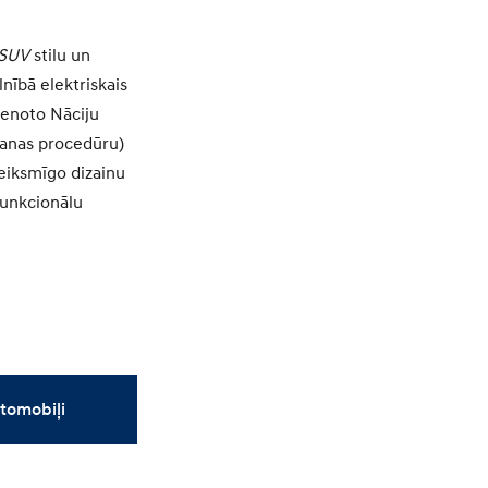
SUV
stilu un
lnībā elektriskais
ienoto Nāciju
šanas procedūru)
eiksmīgo dizainu
funkcionālu
utomobiļi