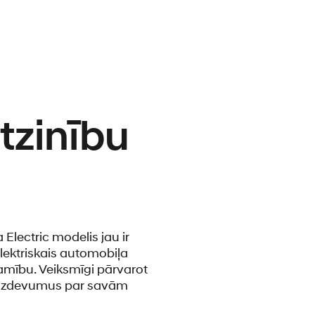
tzinību
Electric modelis jau ir
ektriskais automobiļa
jamību. Veiksmīgi pārvarot
s izdevumus par savām