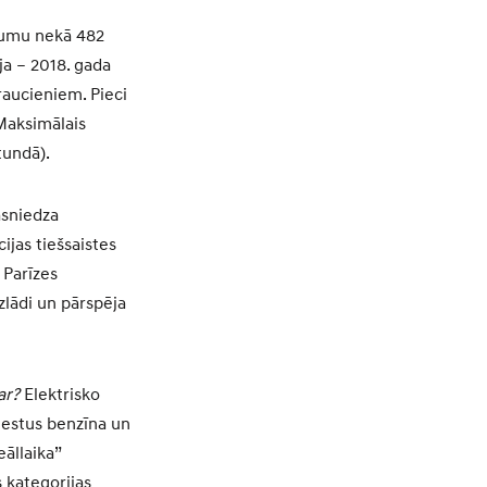
lumu nekā 482
ija – 2018. gada
raucieniem. Pieci
 Maksimālais
tundā).
sniedza
jas tiešsaistes
 Parīzes
zlādi un pārspēja
ar?
Elektrisko
testus benzīna un
eāllaika”
 kategorijas