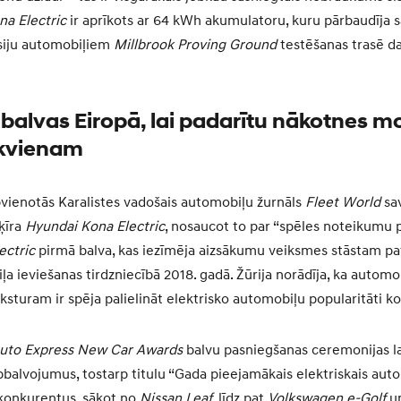
na Electric
ir aprīkots ar 64 kWh akumulatoru, kuru pārbaudīja s
isiju automobiļiem
Millbrook Proving Ground
testēšanas trasē d
alvas Eiropā, lai padarītu nākotnes mob
ikvienam
vienotās Karalistes vadošais automobiļu žurnāls
Fleet World
sa
ķīra
Hyundai Kona Electric
, nosaucot to par “spēles noteikumu p
ectric
pirmā balva, kas iezīmēja aizsākumu veiksmes stāstam pa
ļa ieviešanas tirdzniecībā 2018. gadā. Žūrija norādīja, ka automo
ksturam ir spēja palielināt elektrisko automobiļu popularitāti 
uto Express New Car Awards
balvu pasniegšanas ceremonijas l
pbalvojumus, tostarp titulu “Gada pieejamākais elektriskais auto
konkurentus, sākot no
Nissan Leaf
, līdz pat
Volkswagen e-Golf
un