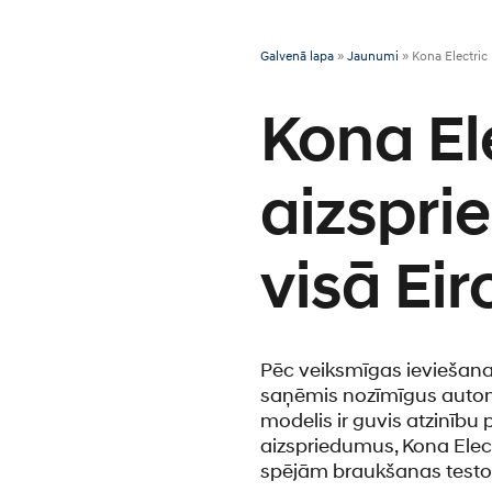
Galvenā lapa
»
Jaunumi
»
Kona Electric
Kona El
aizspri
visā Ei
Pēc veiksmīgas ieviešanas
saņēmis nozīmīgus automo
modelis ir guvis atzinību
aizspriedumus, Kona Elec
spējām braukšanas testo