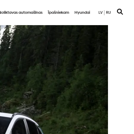
Noliktavas automašīnas
Īpašniekam
Hyundai
LV
RU