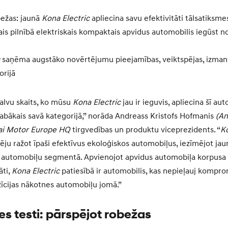
bežas: jaunā
Kona Electric
apliecina savu efektivitāti tālsatiksme
is pilnībā elektriskais kompaktais apvidus automobilis iegūst n
saņēma augstāko novērtējumu pieejamības, veiktspējas, izman
orijā
balvu skaits, ko mūsu
Kona Electric
jau ir ieguvis, apliecina šī au
 labākais savā kategorijā,” norāda Andreass Kristofs Hofmanis
(An
i Motor Europe HQ
tirgvedības un produktu viceprezidents. “
Ko
ēju ražot īpaši efektīvus ekoloģiskos automobiļus, iezīmējot ja
o automobiļu segmentā. Apvienojot apvidus automobiļa korpusa 
āti,
Kona Electric
patiesībā ir automobilis, kas nepieļauj kompr
īcijas nākotnes automobiļu jomā.”
s testi: pārspējot robežas