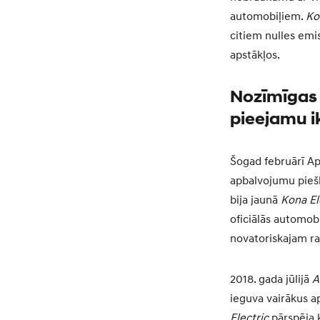
automobiļiem.
Ko
citiem nulles em
apstākļos.
Nozīmīgas b
pieejamu 
Šogad februārī Ap
apbalvojumu pieš
bija jaunā
Kona El
oficiālās automobi
novatoriskajam ra
2018. gada jūlijā
A
ieguva vairākus a
Electric
pārspēja 