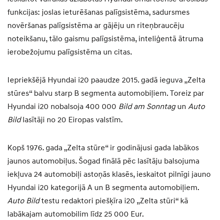
funkcijas: joslas ieturēšanas palīgsistēma, sadursmes
novēršanas palīgsistēma ar gājēju un riteņbraucēju
noteikšanu, tālo gaismu palīgsistēma, inteliģentā ātruma
ierobežojumu palīgsistēma un citas.
Iepriekšējā Hyundai i20 paaudze 2015. gadā ieguva „Zelta
stūres“ balvu starp B segmenta automobiļiem. Toreiz par
Hyundai i20 nobalsoja 400 000
Bild am Sonntag
un
Auto
Bild
lasītāji no 20 Eiropas valstīm.
Kopš 1976. gada „Zelta stūre“ ir godinājusi gada labākos
jaunos automobiļus. Šogad finālā pēc lasītāju balsojuma
iekļuva 24 automobiļi astoņās klasēs, ieskaitot pilnīgi jauno
Hyundai i20 kategorijā A un B segmenta automobiļiem.
Auto Bild
testu redaktori piešķīra i20 „Zelta stūri“ kā
labākajam automobilim līdz 25 000 Eur.