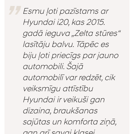
Esmu ļoti pazīstams ar
Hyundai i20, kas 2015.
gadā ieguva „Zelta stūres“
lasītāju balvu. Tāpēc es
biju ļoti priecīgs par jauno
automobili. Šajā
automobilī var redzēt, cik
veiksmīgu attīstību
Hyundai ir veikuši gan
dizaina, braukšanas
sajūtas un komforta ziņā,
gan arī savai klasei