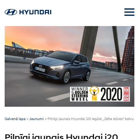
Galvenā lapa
»
Jaunumi
»
Pilnīgi jaunais Hyundai i20 iegūst „Zelta stūres“ balvu
Pilnīgi jaunais Hyundai i20