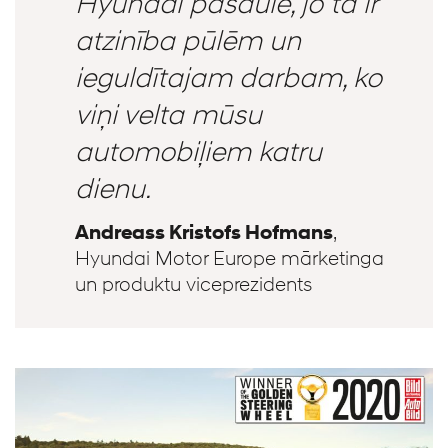
Hyundai pasaulē, jo tā ir
atzinība pūlēm un
ieguldītajam darbam, ko
viņi velta mūsu
automobiļiem katru
dienu.
Andreass Kristofs Hofmans
,
Hyundai Motor Europe mārketinga
un produktu viceprezidents