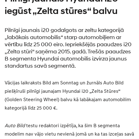
iegūst „Zelta stūres“ balvu
Pilnīgi jaunais i20 godalgots ar zeltu kategorijā
„labākais automobilis“ starp automobiļiem ar
vērtību līdz 25 000 eiro. Iepriekšējās paaudzes i20
„Zelta stūri“ saņēma 2015. gadā. Trešās paaudzes
B segmenta Hyundai automobilis izvirza jaunus
standartus savā segmentā.
Vācijas laikraksts Bild am Sonntag un žurnāls Auto Bild
piešķīruši pilnīgi jaunajam Hyundai i20 „Zelta Stūres“
(Golden Steering Wheel) balvu kā labākajam automobilim
kategorijā līdz 25 000 €.
Auto Bild
testu redaktori izpētīja, ka šim B segmenta
modelim nav vājo vietu nevienā jomā un ka tas izceļas savā