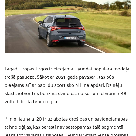
Tagad Eiropas tirgos ir pieejama Hyundai populārā modeļa
trešā paaudze. Sākot ar 2021. gada pavasari, tas būs
pieejams arī ar papildu sportisko N Line apdari. Dzinēju
klāsts ietver trīs benzīna dzinējus, no kuriem diviem ir 48
voltu hibrīda tehnoloģija.
Pilnīgi jaunajā i20 ir uzlabotas drošības un savienojamības
tehnoloģijas, kas parasti nav sastopamas šajā segmentā,
ieskaitot vairākas uzlabotas Hyundai SmartSense drošības