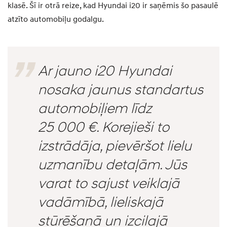
klasē. Šī ir otrā reize, kad Hyundai i20 ir saņēmis šo pasaulē
atzīto automobiļu godalgu.
Ar jauno i20 Hyundai
nosaka jaunus standartus
automobiļiem līdz
25 000 €. Korejieši to
izstrādāja, pievēršot lielu
uzmanību detaļām. Jūs
varat to sajust veiklajā
vadāmībā, lieliskajā
stūrēšanā un izcilajā