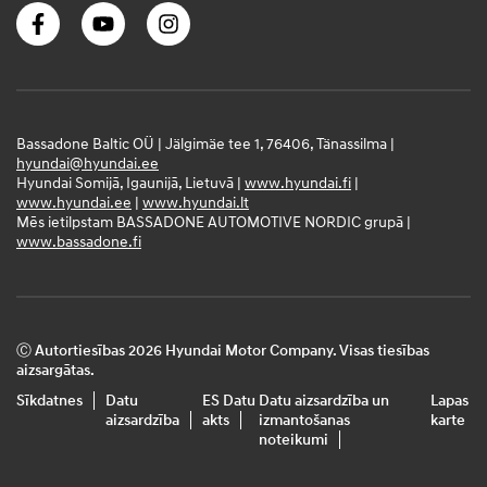
Bassadone Baltic OÜ | Jälgimäe tee 1, 76406, Tänassilma |
hyundai@hyundai.ee
Hyundai Somijā, Igaunijā, Lietuvā |
www.hyundai.fi
|
www.hyundai.ee
|
www.hyundai.lt
Mēs ietilpstam BASSADONE AUTOMOTIVE NORDIC grupā |
www.bassadone.fi
Ⓒ Autortiesības 2026 Hyundai Motor Company. Visas tiesības
aizsargātas.
Sīkdatnes
Datu
ES Datu
Datu aizsardzība un
Lapas
aizsardzība
akts
izmantošanas
karte
noteikumi