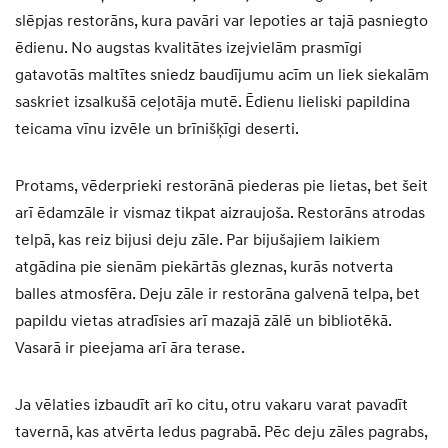
slēpjas restorāns, kura pavāri var lepoties ar tajā pasniegto
ēdienu. No augstas kvalitātes izejvielām prasmīgi
gatavotās maltītes sniedz baudījumu acīm un liek siekalām
saskriet izsalkušā ceļotāja mutē. Ēdienu lieliski papildina
teicama vīnu izvēle un brīnišķīgi deserti.
Protams, vēderprieki restorānā piederas pie lietas, bet šeit
arī ēdamzāle ir vismaz tikpat aizraujoša. Restorāns atrodas
telpā, kas reiz bijusi deju zāle. Par bijušajiem laikiem
atgādina pie sienām piekārtās gleznas, kurās notverta
balles atmosfēra. Deju zāle ir restorāna galvenā telpa, bet
papildu vietas atradīsies arī mazajā zālē un bibliotēkā.
Vasarā ir pieejama arī āra terase.
Ja vēlaties izbaudīt arī ko citu, otru vakaru varat pavadīt
tavernā, kas atvērta ledus pagrabā. Pēc deju zāles pagrabs,