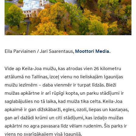
Eila Parviainen / Jari Saarentaus,
Moottori Media
.
Vide ap Keila-Joa muižu, kas atrodas vien 26 kilometru
attālumā no Tallinas, izceļ vienu no lieliskajām Igaunijas
muižu iezīmēm – daba vienmēr ir turpat līdzās. Bieži
muižas apkārtne ir arī rūpīgi kopta, un parku stādījumi ir
saglabājušies no tā laika, kad muiža tika celta. Keila-Joa
apkaimē ir gan dižskābarži, egles, ozoli, liepas un kastaņas,
gan arī dažādi krūmi un citi stādījumi, kas izdaiļo muižas
apkārtni no agra pavasara līdz vēlam rudenim. Šis parks ir
viens no svarīgākajiem visā Igaunijā.