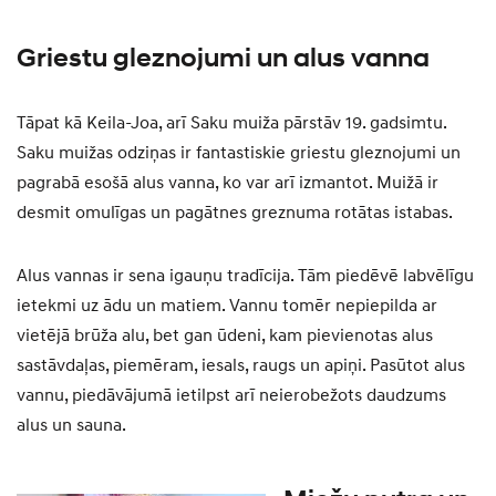
Griestu gleznojumi un alus vanna
Tāpat kā Keila-Joa, arī Saku muiža pārstāv 19. gadsimtu.
Saku muižas odziņas ir fantastiskie griestu gleznojumi un
pagrabā esošā alus vanna, ko var arī izmantot. Muižā ir
desmit omulīgas un pagātnes greznuma rotātas istabas.
Alus vannas ir sena igauņu tradīcija. Tām piedēvē labvēlīgu
ietekmi uz ādu un matiem. Vannu tomēr nepiepilda ar
vietējā brūža alu, bet gan ūdeni, kam pievienotas alus
sastāvdaļas, piemēram, iesals, raugs un apiņi. Pasūtot alus
vannu, piedāvājumā ietilpst arī neierobežots daudzums
alus un sauna.