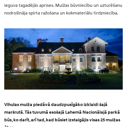
ieguva tagadējās aprises. Muižas būvniecību un uzturēšanu
nodrošināja spirta ražošana un kokmateriālu tirdzniecība.
Vihulas muiža piedāvā daudzpusīgāko izklaidi šajā
maršrutā. Tās tuvumā esošajā Lahemā Nacionālajā parkā
būs, ko darīt, arī tad, kad būsiet izstaigājis visas 25 muižas