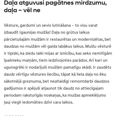
Daļa atguvusi pagātnes mirdzumu,
daļa – vēl ne
Vēsture, gardumi un sevis lutināšana – to visu varat
izbaudīt Igaunijas muižās! Daļa no grūtus laikus
pārcietušajām muižām ir restaurētas un modernizētas, bet
daudzas no muižām vēl gaida labākus laikus. Muižu vēsturē
ir tipiski, ka ziedu laiki mijas ar iznīcību, kas seko nemitīgām
īpašnieku maiņām, tiem iedzīvojoties parādos. Arī kari un
ugunsgrēki ir nodarījuši muižām pamatīgu skādi. Ir zaudēts
daudz vērtīgu vēstures liecību, tāpat kā liela daļa no ēku
sākotnējā greznuma, bet neatlaidīgi remontdarbi daudzos
gadījumos ir spējuši atjaunot tik daudz no attiecīgajam
periodam raksturīgās noskaņas, ka muižas apmeklējums
ļauj viegli iedomāties dzīvi cara laikos.