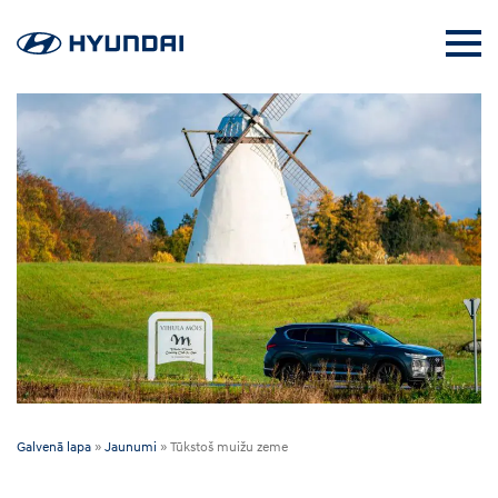
Galvenā lapa
»
Jaunumi
»
Tūkstoš muižu zeme