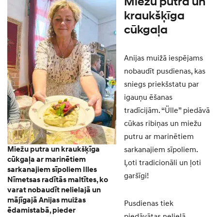
Miežu putra un
kraukšķīga
cūkgaļa
Anijas muižā iespējams
nobaudīt pusdienas, kas
sniegs priekšstatu par
igauņu ēšanas
tradīcijām. “Ülle” piedāvā
cūkas ribiņas un miežu
putru ar marinētiem
Miežu putra un kraukšķīga
sarkanajiem sīpoliem.
cūkgaļa ar marinētiem
Ļoti tradicionāli un ļoti
sarkanajiem sīpoliem Illes
garšīgi!
Nīmetsas radītās maltītes, ko
varat nobaudīt nelielajā un
mājīgajā Anijas muižas
Pusdienas tiek
ēdamistabā, pieder
piedāvātas nelielā