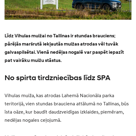
Līdz Vihulas muižai no Tallinas ir stundas brauciens;
pārējās maršrutā iekļautās muižas atrodas vēl tuvāk
galvaspilsētai. Vienā nedēļas nogalē var paspēt iepazīt
pat vairāku muižu stāstus.
No spirta tirdzniecības līdz SPA
Vihulas muiža, kas atrodas Lahemā Nacionāla parka
teritorijā, vien stundas brauciena attālumā no Tallinas, būs
īsta oāze, kur baudīt daudzveidīgas izklaides, piemēram,
nedēļas nogales ceļojumā.