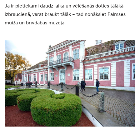
Ja ir pietiekami daudz laika un vēlēšanās doties tālākā
izbraucienā, varat braukt tālāk – tad nonāksiet Palmses
muižā un brīvdabas muzejā.