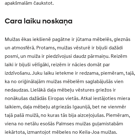
apakšmalām čaukstot.
Cara laiku noskaņa
Muižas ēkas iekšienē pagātne ir jūtama mēbelēs, gleznās
un atmosfērā. Protams, muižas vēsturē ir bijuši dažādi
posmi, un muiža ir piedzīvojusi daudz pārmaiņu. Reizēm
laiki ir bijuši vēlīgāki, reizēm ir nācies domāt par
izdzīvošanu. Juku laiku ietekme ir redzama, piemēram, tajā,
ka no oriģinālajām muižas mēbelēm saglabājušās vien
nedaudzas. Lielākā daļa mēbeļu vēstures griežos ir
nonākušas dažādās Eiropas vietās. Atkal iestājoties miera
laikiem, daļa mēbeļu atgriezās Igaunijā, bet ne vienmēr
tajā pašā muižā, no kuras tās bija aizceļojušas. Piemēram,
viena no netālu esošās Palmses muižas guļamistabām
iekārtota, izmantojot mēbeles no Keila-Joa muižas.