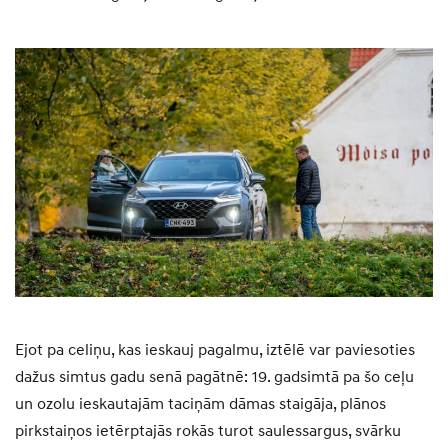
Ejot pa celiņu, kas ieskauj pagalmu, iztēlē var paviesoties
dažus simtus gadu senā pagātnē: 19. gadsimtā pa šo ceļu
un ozolu ieskautajām taciņām dāmas staigāja, plānos
pirkstaiņos ietērptajās rokās turot saulessargus, svārku