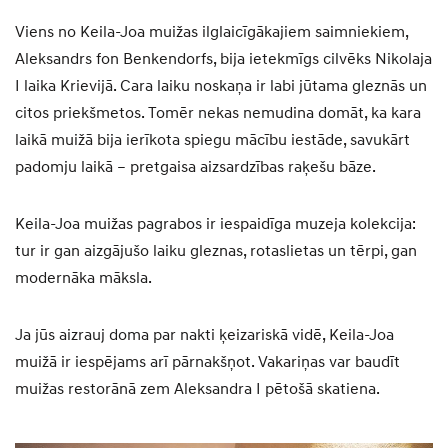
Viens no Keila-Joa muižas ilglaicīgākajiem saimniekiem,
Aleksandrs fon Benkendorfs, bija ietekmīgs cilvēks Nikolaja
I laika Krievijā. Cara laiku noskaņa ir labi jūtama gleznās un
citos priekšmetos. Tomēr nekas nemudina domāt, ka kara
laikā muižā bija ierīkota spiegu mācību iestāde, savukārt
padomju laikā – pretgaisa aizsardzības raķešu bāze.
Keila-Joa muižas pagrabos ir iespaidīga muzeja kolekcija:
tur ir gan aizgājušo laiku gleznas, rotaslietas un tērpi, gan
modernāka māksla.
Ja jūs aizrauj doma par nakti ķeizariskā vidē, Keila-Joa
muižā ir iespējams arī pārnakšņot. Vakariņas var baudīt
muižas restorānā zem Aleksandra I pētošā skatiena.