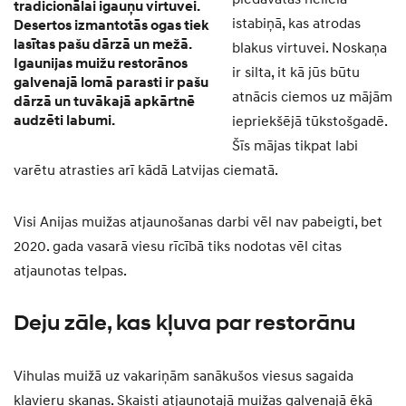
tradicionālai igauņu virtuvei.
istabiņā, kas atrodas
Desertos izmantotās ogas tiek
lasītas pašu dārzā un mežā.
blakus virtuvei. Noskaņa
Igaunijas muižu restorānos
ir silta, it kā jūs būtu
galvenajā lomā parasti ir pašu
atnācis ciemos uz mājām
dārzā un tuvākajā apkārtnē
audzēti labumi.
iepriekšējā tūkstošgadē.
Šīs mājas tikpat labi
varētu atrasties arī kādā Latvijas ciematā.
Visi Anijas muižas atjaunošanas darbi vēl nav pabeigti, bet
2020. gada vasarā viesu rīcībā tiks nodotas vēl citas
atjaunotas telpas.
Deju zāle, kas kļuva par restorānu
Vihulas muižā uz vakariņām sanākušos viesus sagaida
klavieru skaņas. Skaisti atjaunotajā muižas galvenajā ēkā