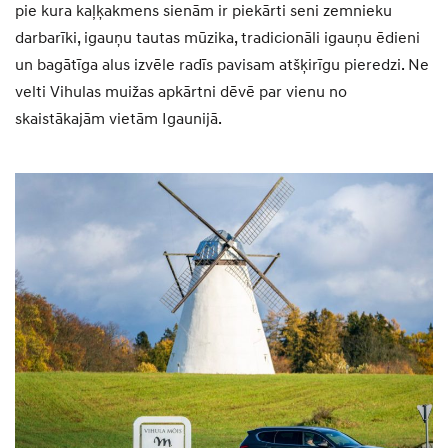
pie kura kaļķakmens sienām ir piekārti seni zemnieku
darbarīki, igauņu tautas mūzika, tradicionāli igauņu ēdieni
un bagātīga alus izvēle radīs pavisam atšķirīgu pieredzi. Ne
velti Vihulas muižas apkārtni dēvē par vienu no
skaistākajām vietām Igaunijā.