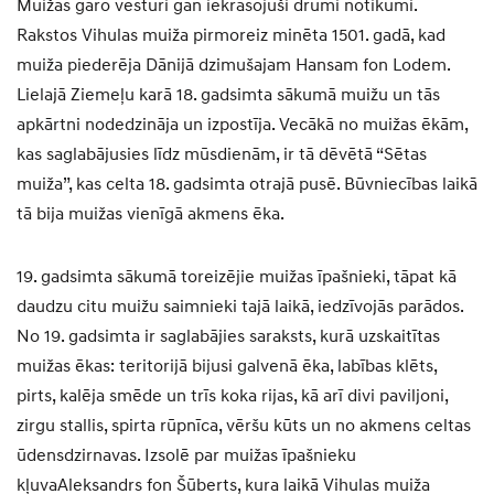
Muižas garo vēsturi gan iekrāsojuši drūmi notikumi.
Rakstos Vihulas muiža pirmoreiz minēta 1501. gadā, kad
muiža piederēja Dānijā dzimušajam Hansam fon Lodem.
Lielajā Ziemeļu karā 18. gadsimta sākumā muižu un tās
apkārtni nodedzināja un izpostīja. Vecākā no muižas ēkām,
kas saglabājusies līdz mūsdienām, ir tā dēvētā “Sētas
muiža”, kas celta 18. gadsimta otrajā pusē. Būvniecības laikā
tā bija muižas vienīgā akmens ēka.
19. gadsimta sākumā toreizējie muižas īpašnieki, tāpat kā
daudzu citu muižu saimnieki tajā laikā, iedzīvojās parādos.
No 19. gadsimta ir saglabājies saraksts, kurā uzskaitītas
muižas ēkas: teritorijā bijusi galvenā ēka, labības klēts,
pirts, kalēja smēde un trīs koka rijas, kā arī divi paviljoni,
zirgu stallis, spirta rūpnīca, vēršu kūts un no akmens celtas
ūdensdzirnavas. Izsolē par muižas īpašnieku
kļuvaAleksandrs fon Šūberts, kura laikā Vihulas muiža