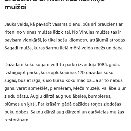
muižai
Jauks veids, kā pavadīt vasaras dienu, būs arī brauciens ar
riteni no vienas muižas līdz citai. No Vihulas muižas tas ir
pavisam vienkārši, jo tikai sešu kilometru attālumā atrodas
Sagadi muiža, kuras šarmu lielā mērā veido mežs un daba.
Dažādām koku sugām veltīto parku izveidoja 1985. gadā.
Izstaigājot parku, kurā aplūkojamas 120 dažādas koku
sugas, būsiet izgājis īso kursu koku mācībā. Ja ar to nebūs
gana, varat apmeklēt, piemēram, Meža muzeju vai ābeļu un
ziedu dārzu. Augļu dārzā aug 168 ābeles, bumbieres,
plūmes un ķirši. Par krāsām gādā dažādos toņos ziedošas
puķu dobes. Sakņu dārzā aug dārzeņi un garšvielas muižas
restorānam.