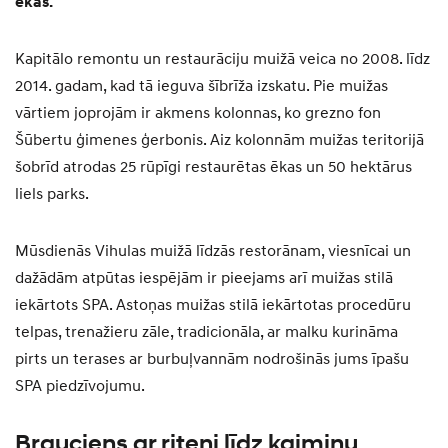
ēkas.
Kapitālo remontu un restaurāciju muižā veica no 2008. līdz
2014. gadam, kad tā ieguva šībrīža izskatu. Pie muižas
vārtiem joprojām ir akmens kolonnas, ko grezno fon
Šūbertu ģimenes ģerbonis. Aiz kolonnām muižas teritorijā
šobrīd atrodas 25 rūpīgi restaurētas ēkas un 50 hektārus
liels parks.
Mūsdienās Vihulas muižā līdzās restorānam, viesnīcai un
dažādām atpūtas iespējām ir pieejams arī muižas stilā
iekārtots SPA. Astoņas muižas stilā iekārtotas procedūru
telpas, trenažieru zāle, tradicionāla, ar malku kurināma
pirts un terases ar burbuļvannām nodrošinās jums īpašu
SPA piedzīvojumu.
Brauciens ar riteni līdz kaimiņu