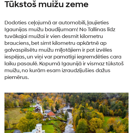
Tūkstoš muižu zeme
Dodoties ceļojumā ar automobili, ļaujieties
Igaunijas muižu baudījumam! No Tallinas līdz
tuvākajai muižai ir vien desmit kilometru
brauciens, bet simt kilometru apkārtnē ap
galvaspilsētu muižu mīļotājiem ir pat izvēles
iespējas, un viņi var pamatīgi iegremdēties cara
laiku pasaulē. Kopumā Igaunijā ir vismaz tūkstoš
muižu, no kurām esam izraudzījušies dažus
piemērus.