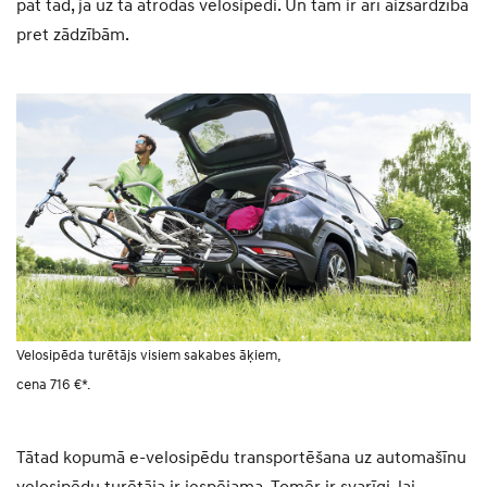
pat tad, ja uz tā atrodas velosipēdi. Un tam ir arī aizsardzība
pret zādzībām.
Velosipēda turētājs visiem sakabes āķiem,
cena 716 €*.
Tātad kopumā e-velosipēdu transportēšana uz automašīnu