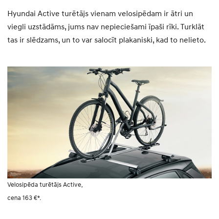
Hyundai Active turētājs vienam velosipēdam ir ātri un
viegli uzstādāms, jums nav nepieciešami īpaši rīki. Turklāt
tas ir slēdzams, un to var salocīt plakaniski, kad to nelieto.
Velosipēda turētājs Active,
cena 163 €*.