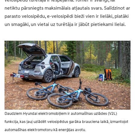
velosipēdu turētāja ir iespējama. Tomēr ir svarīgi, lai
netiktu pārsniegts maksimālais atļautais svars. Salīdzinot ar
parasto velosipēdu, e-velosipēdi bieži vien ir lielāki, platāki
un smagāki, un vietai uz turētāja ir jābūt pietiekami lielai.
Daudziem Hyundai elektromobiļiem ir automašīnas uzlādes (V2L)
funkcija, kas ļauj uzlādēt velosipēdus garāka brauciena laikā, izmantojot
automašīnas elektromotoru kā enerģijas avotu.