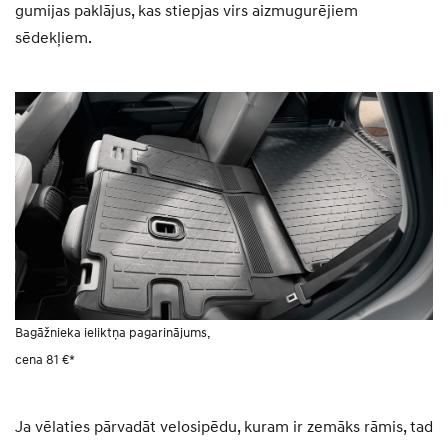
gumijas paklājus, kas stiepjas virs aizmugurējiem
sēdekļiem.
Bagāžnieka ieliktņa pagarinājums,
cena 81 €*
Ja vēlaties pārvadāt velosipēdu, kuram ir zemāks rāmis, tad