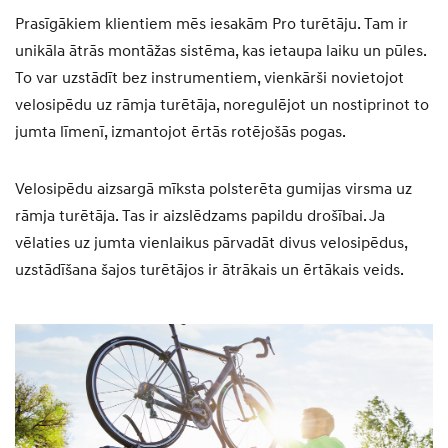
Prasīgākiem klientiem mēs iesakām Pro turētāju. Tam ir
unikāla ātrās montāžas sistēma, kas ietaupa laiku un pūles.
To var uzstādīt bez instrumentiem, vienkārši novietojot
velosipēdu uz rāmja turētāja, noregulējot un nostiprinot to
jumta līmenī, izmantojot ērtās rotējošās pogas.
Velosipēdu aizsargā mīksta polsterēta gumijas virsma uz
rāmja turētāja. Tas ir aizslēdzams papildu drošībai. Ja
vēlaties uz jumta vienlaikus pārvadāt divus velosipēdus,
uzstādīšana šajos turētājos ir ātrākais un ērtākais veids.