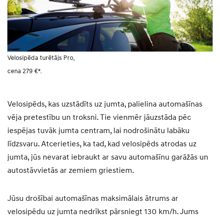
Velosipēda turētājs Pro,
cena 279 €*.
Velosipēds, kas uzstādīts uz jumta, palielina automašīnas
vēja pretestību un troksni. Tie vienmēr jāuzstāda pēc
iespējas tuvāk jumta centram, lai nodrošinātu labāku
līdzsvaru. Atcerieties, ka tad, kad velosipēds atrodas uz
jumta, jūs nevarat iebraukt ar savu automašīnu garāžās un
autostāvvietās ar zemiem griestiem.
Jūsu drošībai automašīnas maksimālais ātrums ar
velosipēdu uz jumta nedrīkst pārsniegt 130 km/h. Jums