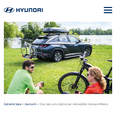
Galvenā lapa
»
Jaunumi
»
Viss, kas jums jāzina par velosipēda transportēšanu