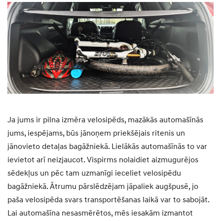
Ja jums ir pilna izmēra velosipēds, mazākās automašīnās
jums, iespējams, būs jānoņem priekšējais ritenis un
jānovieto detaļas bagāžniekā. Lielākās automašīnās to var
ievietot arī neizjaucot. Vispirms nolaidiet aizmugurējos
sēdekļus un pēc tam uzmanīgi ieceliet velosipēdu
bagāžniekā. Ātrumu pārslēdzējam jāpaliek augšpusē, jo
paša velosipēda svars transportēšanas laikā var to sabojāt.
Lai automašīna nesasmērētos, mēs iesakām izmantot