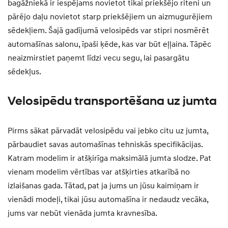
bagāžniekā ir iespējams novietot tikai priekšējo riteni un
pārējo daļu novietot starp priekšējiem un aizmugurējiem
sēdekļiem. Šajā gadījumā velosipēds var stipri nosmērēt
automašīnas salonu, īpaši ķēde, kas var būt eļļaina. Tāpēc
neaizmirstiet paņemt līdzi vecu segu, lai pasargātu
sēdekļus.
Velosipēdu transportēšana uz jumta
Pirms sākat pārvadāt velosipēdu vai jebko citu uz jumta,
pārbaudiet savas automašīnas tehniskās specifikācijas.
Katram modelim ir atšķirīga maksimālā jumta slodze. Pat
vienam modelim vērtības var atšķirties atkarībā no
izlaišanas gada. Tātad, pat ja jums un jūsu kaimiņam ir
vienādi modeļi, tikai jūsu automašīna ir nedaudz vecāka,
jums var nebūt vienāda jumta kravnesība.