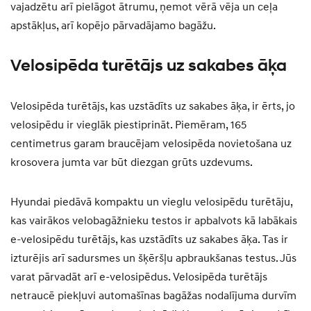
vajadzētu arī pielāgot ātrumu, ņemot vērā vēja un ceļa
apstākļus, arī kopējo pārvadājamo bagāžu.
Velosipēda turētājs uz sakabes āķa
Velosipēda turētājs, kas uzstādīts uz sakabes āķa, ir ērts, jo
velosipēdu ir vieglāk piestiprināt. Piemēram, 165
centimetrus garam braucējam velosipēda novietošana uz
krosovera jumta var būt diezgan grūts uzdevums.
Hyundai piedāvā kompaktu un vieglu velosipēdu turētāju,
kas vairākos velobagāžnieku testos ir apbalvots kā labākais
e-velosipēdu turētājs, kas uzstādīts uz sakabes āķa. Tas ir
izturējis arī sadursmes un šķēršļu apbraukšanas testus. Jūs
varat pārvadāt arī e-velosipēdus. Velosipēda turētājs
netraucē piekļuvi automašīnas bagāžas nodalījuma durvīm