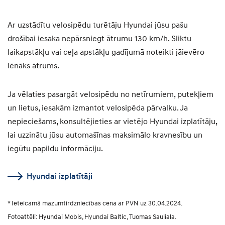
Ar uzstādītu velosipēdu turētāju Hyundai jūsu pašu
drošībai iesaka nepārsniegt ātrumu 130 km/h. Sliktu
laikapstākļu vai ceļa apstākļu gadījumā noteikti jāievēro
lēnāks ātrums.
Ja vēlaties pasargāt velosipēdu no netīrumiem, putekļiem
un lietus, iesakām izmantot velosipēda pārvalku. Ja
nepieciešams, konsultējieties ar vietējo Hyundai izplatītāju,
lai uzzinātu jūsu automašīnas maksimālo kravnesību un
iegūtu papildu informāciju.
Hyundai izplatītāji
* Ieteicamā mazumtirdzniecības cena ar PVN uz 30.04.2024.
Fotoattēli: Hyundai Mobis, Hyundai Baltic, Tuomas Sauliala.