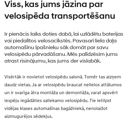
Viss, kas jums jāzina par
velosipēda transportēšanu
Ir pienācis laiks doties dabā, lai uzlādētu baterijas
vai piedalītos velosacīkstēs. Pavasarī liela daļa
automašīnu īpašnieku sāk domāt par savu
velosipēdu pārvadāšanu. Mēs palīdzēsim jums
atrast risinājumu, kas jums der vislabāk.
Visērtāk ir novietot velosipēdu salonā. Tomēr tas aizņem
daudz vietas. Ja ar velosipēdu braucat nelielos attālumos
un ir svarīga ātra montāža un demontāža, varat apsvērt
iespēju iegādāties saliekamo velosipēdu. Tie ietilpst
vidējas klases automašīnas bagāžniekā, nenolaižot
aizmugurējos sēdekļus.