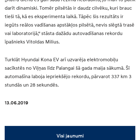
darīt dinamiski. Tomēr pilsētās ir daudz cilvēku, kuri brauc
tieši tā, kā es eksperimenta laikā. Tāpēc šis rezultāts ir
iegūts reālos vadīšanas apstākļos pilsētā, nevis slēgtā trasē
vai laboratorijā,“ stāsta dažādu autovadīšanas rekordu
īpašnieks Vitoldas Milius.
Turklāt Hyundai Kona EV arī uzvarēja elektromobiļu
sacīkstēs no Viļņas līdz Palangai šā gada maija sākumā. Šī
automašīna laboja iepriekšējo rekordu, pārvarot 337 km 3
stundās un 28 sekundēs.
13.06.2019
Visi jaunumi