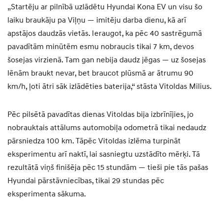
„Startēju ar pilnībā uzlādētu Hyundai Kona EV un visu šo
laiku braukāju pa Viļņu — imitēju darba dienu, kā arī
apstājos daudzās vietās. Ieraugot, ka pēc 40 sastrēgumā
pavadītām minūtēm esmu nobraucis tikai 7 km, devos
šosejas virzienā. Tam gan nebija daudz jēgas — uz šosejas
lēnām braukt nevar, bet braucot plūsmā ar ātrumu 90
km/h, ļoti ātri sāk izlādēties baterija,“ stāsta Vitoldas Milius.
Pēc pilsētā pavadītas dienas Vitoldas bija izbrīnījies, jo
nobrauktais attālums automobiļa odometrā tikai nedaudz
pārsniedza 100 km. Tāpēc Vitoldas izlēma turpināt
eksperimentu arī naktī, lai sasniegtu uzstādīto mērķi. Tā
rezultātā viņš finišēja pēc 15 stundām — tieši pie tās pašas
Hyundai pārstāvniecības, tikai 29 stundas pēc
eksperimenta sākuma.