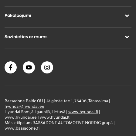
Pakalpojumi
Sazinieties ar mums
Bassadone Baltic OÜ | Jälgimäe tee 1, 76406, Tänassilma |
hyundai@hyundai.ee
Hyundai Somijā, Igaunijā, Lietuvā |
www.hyundai.fi
|
www.hyundai.ee
|
www.hyundai.lt
Mēs ietilpstam BASSADONE AUTOMOTIVE NORDIC grupā |
www.bassadone.fi