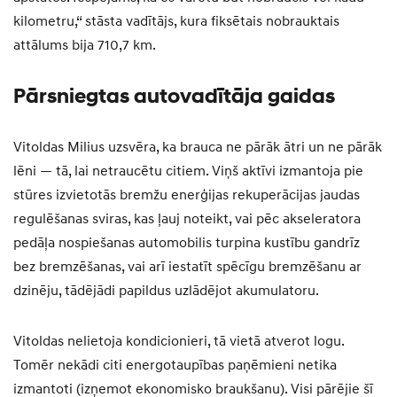
kilometru,“ stāsta vadītājs, kura fiksētais nobrauktais
attālums bija 710,7 km.
Pārsniegtas autovadītāja gaidas
Vitoldas Milius uzsvēra, ka brauca ne pārāk ātri un ne pārāk
lēni — tā, lai netraucētu citiem. Viņš aktīvi izmantoja pie
stūres izvietotās bremžu enerģijas rekuperācijas jaudas
regulēšanas sviras, kas ļauj noteikt, vai pēc akseleratora
pedāļa nospiešanas automobilis turpina kustību gandrīz
bez bremzēšanas, vai arī iestatīt spēcīgu bremzēšanu ar
dzinēju, tādējādi papildus uzlādējot akumulatoru.
Vitoldas nelietoja kondicionieri, tā vietā atverot logu.
Tomēr nekādi citi energotaupības paņēmieni netika
izmantoti (izņemot ekonomisko braukšanu). Visi pārējie šī