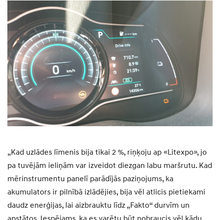
„Kad uzlādes līmenis bija tikai 2 %, riņķoju ap «Litexpo», jo
pa tuvējām ieliņām var izveidot diezgan labu maršrutu. Kad
mērinstrumentu panelī parādījās paziņojums, ka
akumulators ir pilnībā izlādējies, bija vēl atlicis pietiekami
daudz enerģijas, lai aizbrauktu līdz „Fakto“ durvīm un
apstātos. Iespējams, ka es varētu būt nobraucis vēl kādu