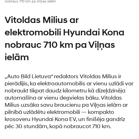
nobrauc 710 km pa Viļņas ielām
Vitoldas Milius ar
elektromobili Hyundai Kona
nobrauc 710 km pa Viļņas
ielām
„Auto Bild Lietuva“ redaktors Vitoldas Milius ir
pierādījis, ka elektroautomobilis ar vienu uzlādi var
nobraukt tikpat daudz kilometru kā dīzeļdzinēja
automašīna ar vienu degvielas bāku. Vitoldas
Milius uzsāka savu braucienu pa Viļņas ielām ar
pilnībā uzlādētu elektromobili — kompakto
krosoveru Hyundai Kona EV, un finišēja gandrīz
pēc 30 stundām, kopā nobraucot 710 km.