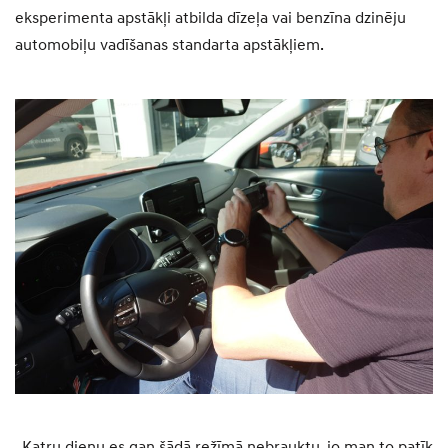
eksperimenta apstākļi atbilda dīzeļa vai benzīna dzinēju
automobiļu vadīšanas standarta apstākļiem.
„Katru dienu es gan šādā režīmā nebrauktu, jo man to patīk