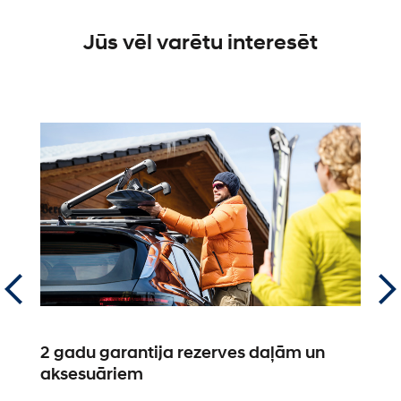
Jūs vēl varētu interesēt
2 gadu garantija rezerves daļām un
L
aksesuāriem