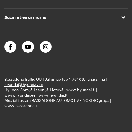
Sazinieties ar mums
Bassadone Baltic OÜ | Jälgimäe tee 1, 76406, Tänassilma |
hyundai@hyundai.ee
Hyundai Somijā, Igaunijā, Lietuvā |
www.hyundai.fi
|
www.hyundai.ee
|
www.hyundai.lt
Mēs ietilpstam BASSADONE AUTOMOTIVE NORDIC grupā |
www.bassadone.fi