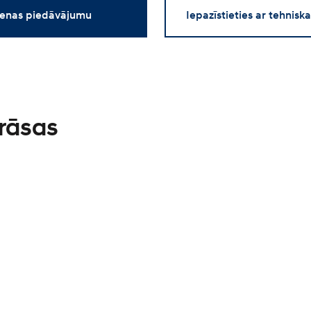
enas piedāvājumu
Iepazīstieties ar tehnisk
krāsas