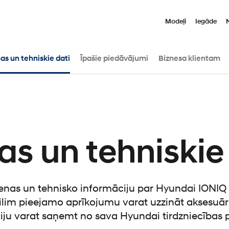
Modeļi
Iegāde
as un tehniskie dati
Īpašie piedāvājumi
Biznesa klientam
s un tehniskie
cenas un tehnisko informāciju par Hyundai IONIQ 
lim pieejamo aprīkojumu varat uzzināt aksesuār
iju varat saņemt no sava Hyundai tirdzniecības p