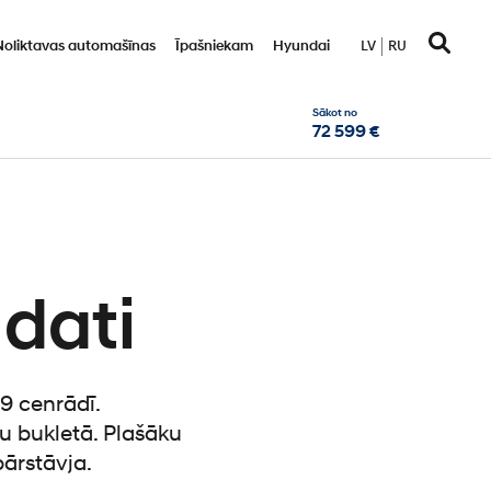
Noliktavas automašīnas
Īpašniekam
Hyundai
LV
RU
Sākot no
72 599 €
 dati
9 cenrādī.
u bukletā. Plašāku
ārstāvja.