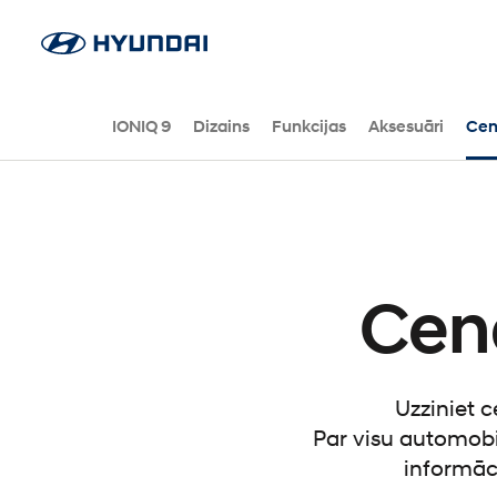
IONIQ 9
Dizains
Funkcijas
Aksesuāri
Cen
Cena
Uzziniet 
Par visu automobi
informāc