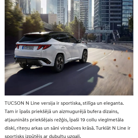
TUCSON N Line versija ir sportiska, stilīga un eleganta.
Tam ir īpašs priekšējā un aizmugurējā bufera dizains,
atjaunināts priekšējais režģis, īpaši 19 collu vieglmetāla
diski, riteņu arkas un sāni virsbūves krāsā. Turklāt N Line ir
sportisks izpūtējs ar dubultu uzgali.