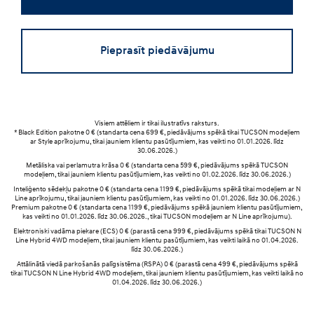
Pieprasīt piedāvājumu
Visiem attēliem ir tikai ilustratīvs raksturs.
* Black Edition pakotne 0 € (standarta cena 699 €, piedāvājums spēkā tikai TUCSON modeļiem
ar Style aprīkojumu, tikai jauniem klientu pasūtījumiem, kas veikti no 01.01.2026. līdz
30.06.2026.)
Metāliska vai perlamutra krāsa 0 € (standarta cena 599 €, piedāvājums spēkā TUCSON
modeļiem, tikai jauniem klientu pasūtījumiem, kas veikti no 01.02.2026. līdz 30.06.2026.)
Inteliģento sēdekļu pakotne 0 € (standarta cena 1199 €, piedāvājums spēkā tikai modeļiem ar N
Line aprīkojumu, tikai jauniem klientu pasūtījumiem, kas veikti no 01.01.2026. līdz 30.06.2026.)
Premium pakotne 0 € (standarta cena 1199 €, piedāvājums spēkā jauniem klientu pasūtījumiem,
kas veikti no 01.01.2026. līdz 30.06.2026., tikai TUCSON modeļiem ar N Line aprīkojumu).
Elektroniski vadāma piekare (ECS) 0 € (parastā cena 999 €, piedāvājums spēkā tikai TUCSON N
Line Hybrid 4WD modeļiem, tikai jauniem klientu pasūtījumiem, kas veikti laikā no 01.04.2026.
līdz 30.06.2026.)
Attālinātā viedā parkošanās palīgsistēma (RSPA) 0 € (parastā cena 499 €, piedāvājums spēkā
tikai TUCSON N Line Hybrid 4WD modeļiem, tikai jauniem klientu pasūtījumiem, kas veikti laikā no
01.04.2026. līdz 30.06.2026.)