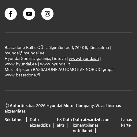
Bassadone Baltic OÜ | Jälgimäe tee 1, 76406, Tänassilma |
hyundai@hyundai.ee
Hyundai Somijā, Igaunijā, Lietuvā |
www.hyundai.fi
|
www.hyundai.ee
|
www.hyundai.lt
Mēs ietilpstam BASSADONE AUTOMOTIVE NORDIC grupā |
www.bassadone.fi
Ⓒ Autortiesības 2026 Hyundai Motor Company. Visas tiesības
aizsargātas.
Sīkdatnes
Datu
ES Datu
Datu aizsardzība un
Lapas
aizsardzība
akts
izmantošanas
karte
noteikumi