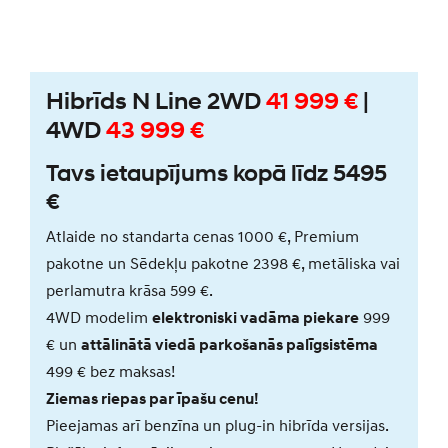
Hibrīds N Line 2WD
41 999 €
|
4WD
43 999 €
Tavs ietaupījums kopā līdz 5495
€
Atlaide no standarta cenas 1000 €, Premium
pakotne un Sēdekļu pakotne 2398 €, metāliska vai
perlamutra krāsa 599 €.
4WD modelim
elektroniski vadāma piekare
999
€ un
attālinātā viedā parkošanās palīgsistēma
499 € bez maksas!
Ziemas riepas par īpašu cenu!
Pieejamas arī benzīna un plug-in hibrīda versijas.