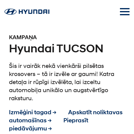
KAMPAŅA
Hyundai TUCSON
Šis ir vairāk nekā vienkārši pilsētas
krosovers – tā ir izvēle ar gaumi! Katra
detaļa ir rūpīgi izvēlēta, lai izceltu
automobiļa unikālo un augstvērtīgo
raksturu.
Izmēģini tagad →
Apskatīt noliktavas
automašīnas →
Pieprasīt
piedāvājumu →