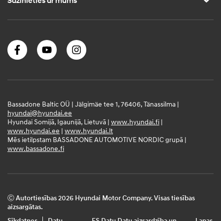
Sazinieties ar mums
Bassadone Baltic OÜ | Jälgimäe tee 1, 76406, Tänassilma |
hyundai@hyundai.ee
Hyundai Somijā, Igaunijā, Lietuvā |
www.hyundai.fi
|
www.hyundai.ee
|
www.hyundai.lt
Mēs ietilpstam BASSADONE AUTOMOTIVE NORDIC grupā |
www.bassadone.fi
Ⓒ Autortiesības 2026 Hyundai Motor Company. Visas tiesības
aizsargātas.
Sīkdatnes
Datu
ES Datu
Datu aizsardzība un
Lapas