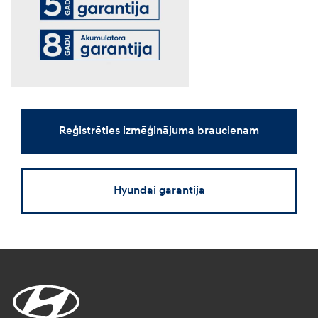
Reģistrēties izmēģinājuma braucienam
Hyundai garantija