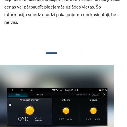
Es
un
cenas vai pārbaudīt pieejamās uzlādes vietas. Šo
sa
informāciju sniedz daudzi pakalpojumu nodrošinātāji, bet
el
ne visi.
vi
pa
vi