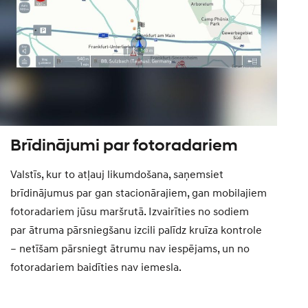
Brīdinājumi par fotoradariem
Valstīs, kur to atļauj likumdošana, saņemsiet
brīdinājumus par gan stacionārajiem, gan mobilajiem
fotoradariem jūsu maršrutā. Izvairīties no sodiem
par ātruma pārsniegšanu izcili palīdz kruīza kontrole
– netīšam pārsniegt ātrumu nav iespējams, un no
fotoradariem baidīties nav iemesla.