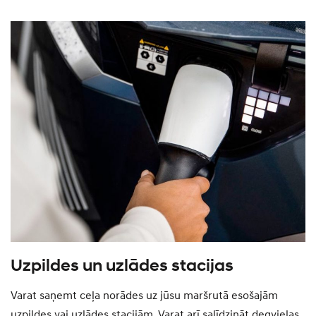
Uzpildes un uzlādes stacijas
V
r
a,
Varat saņemt ceļa norādes uz jūsu maršrutā esošajām
uzpildes vai uzlādes stacijām. Varat arī salīdzināt degvielas