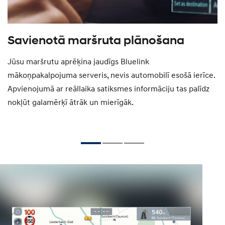
Savienotā maršruta plānošana
L
n
Jūsu maršrutu aprēķina jaudīgs Bluelink
mākoņpakalpojuma serveris, nevis automobilī esošā ierīce.
 Ja
Bl
Apvienojumā ar reāllaika satiksmes informāciju tas palīdz
re
nokļūt galamērķī ātrāk un mierīgāk.
in
pr