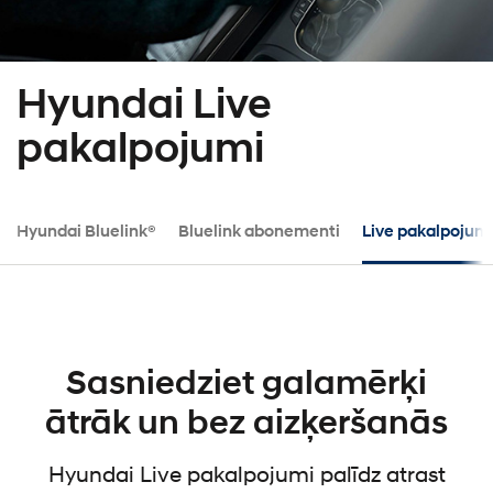
Hyundai Live
pakalpojumi
Hyundai Bluelink®
Bluelink abonementi
Live pakalpojum
Sasniedziet galamērķi
ātrāk un bez aizķeršanās
Hyundai Live pakalpojumi palīdz atrast