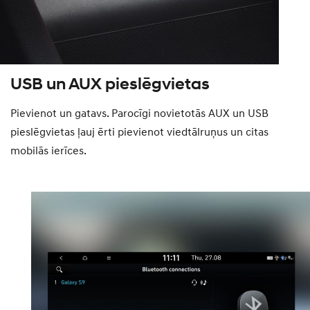
USB un AUX pieslēgvietas
Pievienot un gatavs. Parocīgi novietotās AUX un USB
pieslēgvietas ļauj ērti pievienot viedtālruņus un citas
mobilās ierīces.