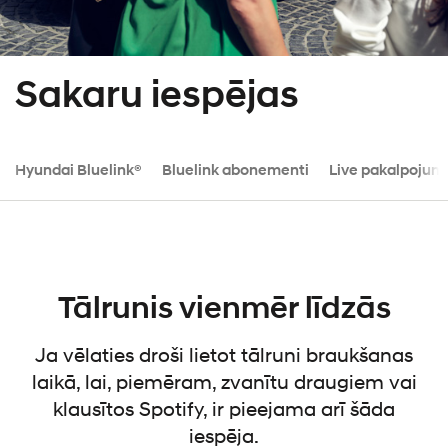
Sakaru iespējas
Hyundai Bluelink®
Bluelink abonementi
Live pakalpojum
Tālrunis vienmēr līdzās
Ja vēlaties droši lietot tālruni braukšanas
laikā, lai, piemēram, zvanītu draugiem vai
klausītos Spotify, ir pieejama arī šāda
iespēja.