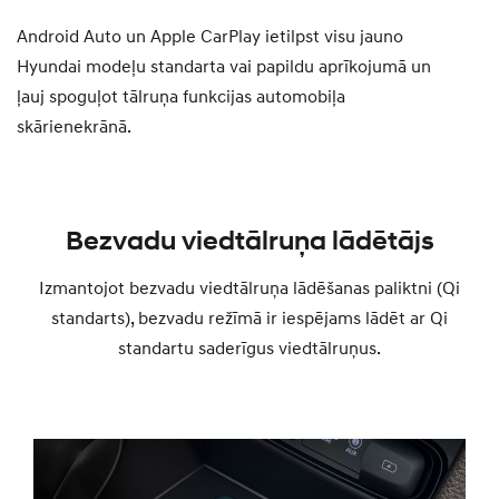
Android Auto un Apple CarPlay ietilpst visu jauno
Hyundai modeļu standarta vai papildu aprīkojumā un
ļauj spoguļot tālruņa funkcijas automobiļa
skārienekrānā.
Bezvadu viedtālruņa lādētājs
Izmantojot bezvadu viedtālruņa lādēšanas paliktni (Qi
standarts), bezvadu režīmā ir iespējams lādēt ar Qi
standartu saderīgus viedtālruņus.