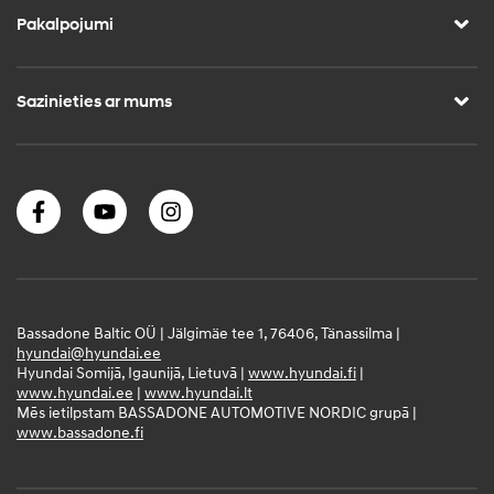
Pakalpojumi
Sazinieties ar mums
Bassadone Baltic OÜ | Jälgimäe tee 1, 76406, Tänassilma |
hyundai@hyundai.ee
Hyundai Somijā, Igaunijā, Lietuvā |
www.hyundai.fi
|
www.hyundai.ee
|
www.hyundai.lt
Mēs ietilpstam BASSADONE AUTOMOTIVE NORDIC grupā |
www.bassadone.fi