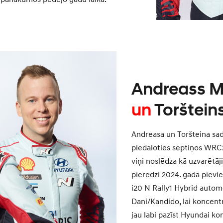
Andreass M
un
Torštein
Andreasa un Toršteina sad
piedaloties septiņos WRC
viņi noslēdza kā uzvarētā
pieredzi 2024. gadā pievi
i20 N Rally1 Hybrid autom
Dani/Kandido, lai koncentr
jau labi pazīst Hyundai ko