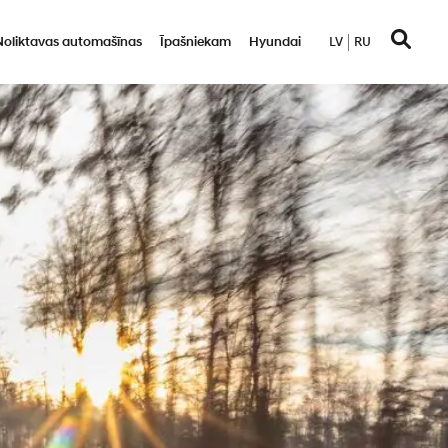
Noliktavas automašīnas
Īpašniekam
Hyundai
LV
RU