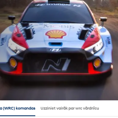
āta (WRC) komandas
Uzziniet vairāk par wrc vārdnīcu