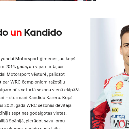
do
un
Kandido
o Hyundai Motorsport ģimenes jau kopš
 2014. gadā, un viņam ir bijusi
ai Motorsport vēsturē, palīdzot
ūt par WRC čempioniem ražotāju
 viņam būs ceturtā sezona vienā ekipāžā
āni – stūrmani Kandido Kareru. Kopš
as 2021. gada WRC sezonas devītajā
cīnījis septiņas godalgotas vietas,
llijā Spānijā, pierādot savu lomu
panākumos pēdējo gadu laikā.