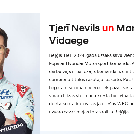
Tjerī Nevils
un
Mar
Vidaege
Beļģis Tjerī 2024. gadā uzsāks savu vie
kopā ar Hyundai Motorsport komandu. Ar
darbu viņš ir palīdzējis komandai izcīnī
čempionu titulus ražotāju ieskaitē. Pē
bagātām sezonām vienas ekipāžas sastā
viņam līdzās stūrmaņa krēslā būs viņa tau
dueta kontā ir uzvaras jau sešos WRC p
uzvara savās mājās Ipras rallijā Beļģijā.