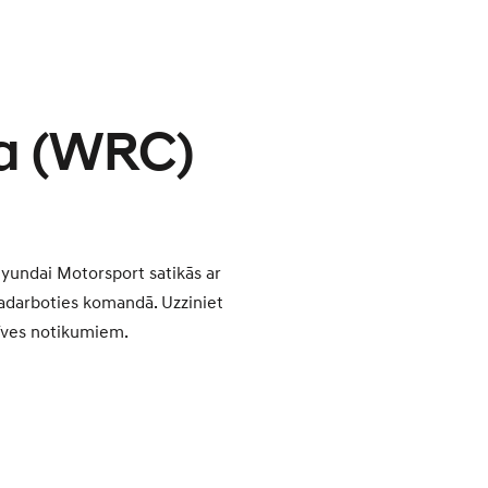
ta (WRC)
yundai Motorsport satikās ar
 sadarboties komandā. Uzziniet
dzīves notikumiem.