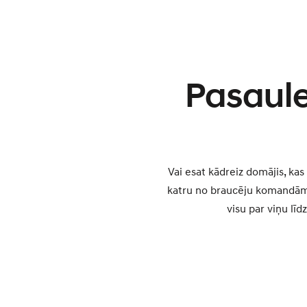
Pasaule
Vai esat kādreiz domājis, k
katru no braucēju komandām, l
visu par viņu līd