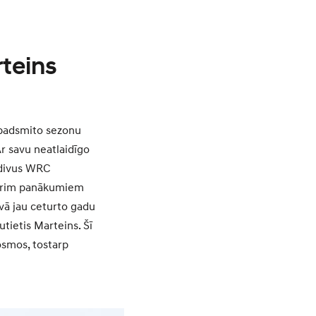
teins
npadsmito sezonu
 savu neatlaidīgo
t divus WRC
c trim panākumiem
vā jau ceturto gadu
tietis Marteins. Šī
osmos, tostarp