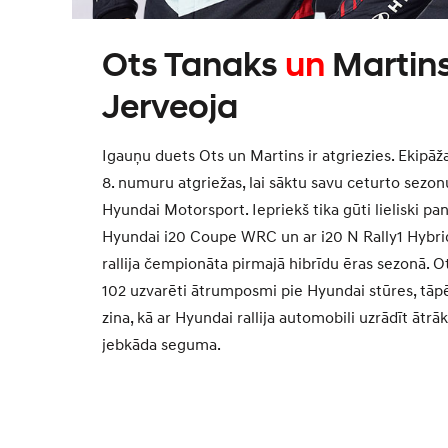
Ots Tanaks
un
Martin
Jerveoja
Igauņu duets Ots un Martins ir atgriezies. Ekipāž
8. numuru atgriežas, lai sāktu savu ceturto sezon
Hyundai Motorsport. Iepriekš tika gūti lieliski pa
Hyundai i20 Coupe WRC un ar i20 N Rally1 Hybri
rallija čempionāta pirmajā hibrīdu ēras sezonā. Ot
102 uzvarēti ātrumposmi pie Hyundai stūres, tāpē
zina, kā ar Hyundai rallija automobili uzrādīt ātrāk
jebkāda seguma.