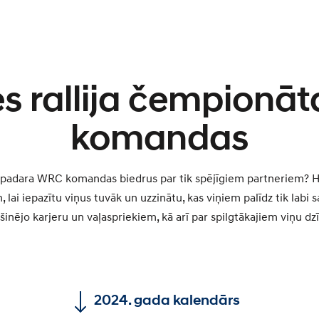
s rallija čempionā
komandas
as padara WRC komandas biedrus par tik spējīgiem partneriem? H
ai iepazītu viņus tuvāk un uzzinātu, kas viņiem palīdz tik labi
zšinējo karjeru un vaļaspriekiem, kā arī par spilgtākajiem viņu 
2024. gada kalendārs