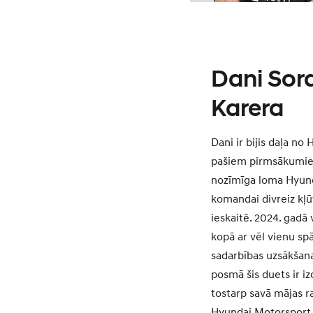
Dani Sor
Karera
Dani ir bijis daļa n
pašiem pirmsākumiem
nozīmīga loma Hyund
komandai divreiz kļ
ieskaitē. 2024. gadā
kopā ar vēl vienu sp
sadarbības uzsākšan
posmā šis duets ir iz
tostarp savā mājas ra
Hyundai Motorsport 