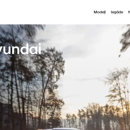
Modeļi
Iegāde
yundai