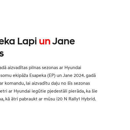
eka Lapi
un
Jane
s
adā aizvadītas pilnas sezonas ar Hyundai
somu ekipāža Esapeka (EP) un Jane 2024. gadā
ar komandu, lai aizvadītu daļu no šīs sezonas
ri ar Hyundai iegūtie pjedestāli pierāda, ka šie
na, kā ātri pabraukt ar mūsu i20 N Rally1 Hybrid.