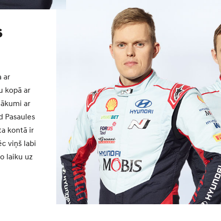
s
a ar
u kopā ar
nākumi ar
d Pasaules
a kontā ir
c viņš labi
o laiku uz