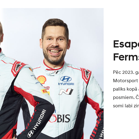
Esap
Ferm
Pēc 2023. g
Motorsport 
paliks kopā 
posmiem. Čet
somi labi zi