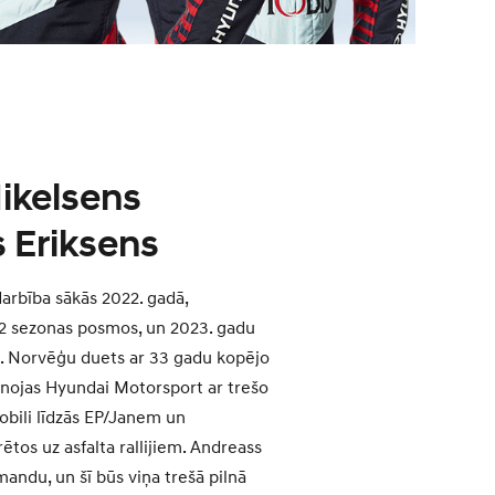
ikelsens
s Eriksens
arbība sākās 2022. gadā,
2 sezonas posmos, un 2023. gadu
ji. Norvēģu duets ar 33 gadu kopējo
enojas Hyundai Motorsport ar trešo
obili līdzās EP/Janem un
ētos uz asfalta rallijiem. Andreass
mandu, un šī būs viņa trešā pilnā