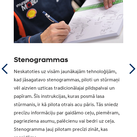
Stenogrammas
T
Neskatoties uz visām jaunākajām tehnoloģijām,
Ka
kad jāsagatavo stenogrammas, piloti un stūrmaņi
pi
vēl aizvien uzticas tradicionālajai pildspalvai un
Au
papīram. Šīs instrukcijas, kuras posmā lasa
at
stūrmanis, ir kā pilota otrais acu pāris. Tās sniedz
pi
n
precīzu informāciju par gaidāmo ceļu, piemēram,
g
as
pagrieziena asumu, palēcienu vai bedri uz ceļa.
ma
Stenogramma ļauj pilotam precīzi zināt, kas
ir