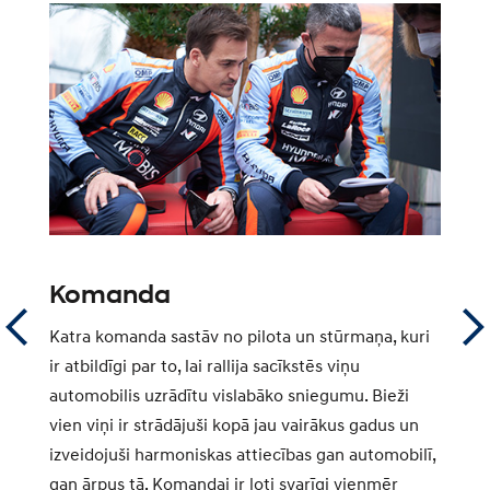
Komanda
S
Katra komanda sastāv no pilota un stūrmaņa, kuri
Se
ku.
ir atbildīgi par to, lai rallija sacīkstēs viņu
ko
automobilis uzrādītu vislabāko sniegumu. Bieži
Pa
tā.
vien viņi ir strādājuši kopā jau vairākus gadus un
at
izveidojuši harmoniskas attiecības gan automobilī,
N
gan ārpus tā. Komandai ir ļoti svarīgi vienmēr
la