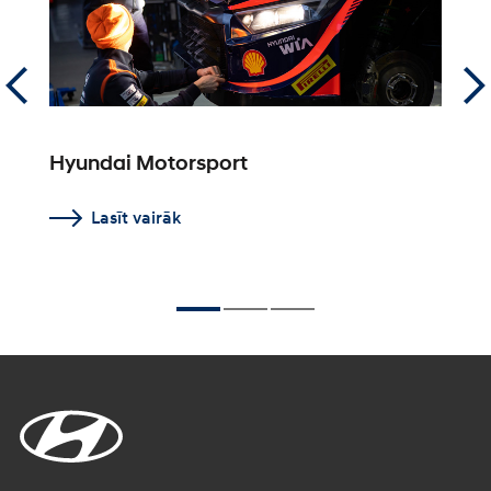
Hyundai Motorsport
P
k
Lasīt vairāk