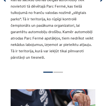
novietoti tā dēvētajā Parc Fermé, kas tiešā
ar
ai
tulkojumā no franču valodas nozīmē „slēgtais
ko
parks“. Tā ir teritorija, ko rūpīgi kontrolē
v
čempionāts un pasākuma organizatori, lai
po
garantētu automobiļu drošību. Kamēr automobiļi
la
atrodas Parc Fermé apstākļos, tiem nedrīkst veikt
pe
ku
nekādus labojumus, izņemot ar pieteiktu atļauju.
es
ta
Tā ir teritorija, kurā var iekļūt tikai pilnvaroti
sk
pārstāvji un tiesneši.
pi