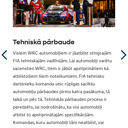
Tehniskā pārbaude
W
Visiem WRC automobiļiem ir jāatbilst stingrajām
Pa
ā
FIA tehniskajām vadlīnijām. Lai automobiļi varētu
ta
sacensties WRC, tiem ir jābūt apstiprinātiem kā
va
ar
atbilstošiem šiem noteikumiem. FIA tehnisko
sa
darbinieku komanda veic rūpīgas sacīkšu
č
automobiļu pārbaudes pirms katra pasākuma, tā
pi
laikā un pēc tā. Tehniskās pārbaudes process ir
se
em
paredzēts, lai nodrošinātu, ka visi automobiļi
la
atbilst to apstiprinātajām specifikācijām.
au
Komandas, kuru automobiļi tām neatbilst, var
ko