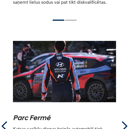
saņemt lielus sodus vai pat tikt diskvalificētas.
pi
Parc Fermé
T
Katras sacīkšu dienas beigās automobiļi tiek
Te