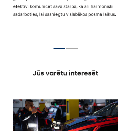
efektīvi komunicēt savā starpā, kā arī harmoniski
pl
sadarboties, lai sasniegtu vislabākos posma laikus.
pu
ai
v
vi
Jūs varētu interesēt