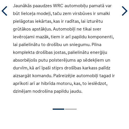
Jaunākās paaudzes WRC automobiļu pamatā var
Pi
em
būt lielceļa modeļi, taču zem virsbūves ir smalki
au
ma.
pielāgotas iekārtas, kas ir radītas, lai izturētu
ce
u
grūtākos apstākļus. Automobiļi ne tikai sver
Vi
ievērojami mazāk, tiem ir arī papildu komponenti,
un
lai palielinātu to drošību un sniegumu. Pilna
re
komplekta drošības jostas, palielinātu enerģiju
la
absorbējošs putu polsterējums ap sēdekļiem un
Au
durvīm, kā arī īpaši stiprs drošības karkass palīdz
no
aizsargāt komandu. Pašreizējie automobiļi tagad ir
sa
aprīkoti arī ar hibrīda motoru, kas, to ieslēdzot,
dzinējam nodrošina papildu jaudu.