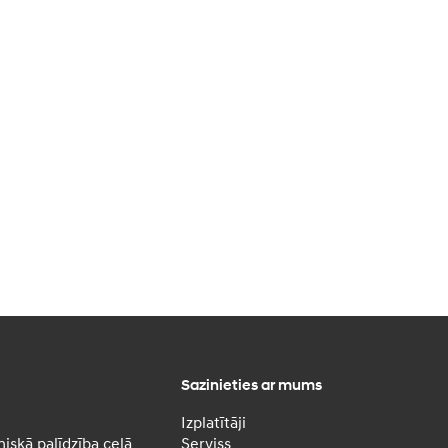
Sazinieties ar mums
Izplatītāji
iskā palīdzība ceļā
Serviss