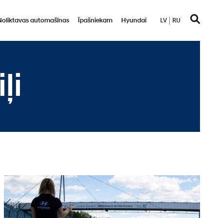
Noliktavas automašīnas
Īpašniekam
Hyundai
LV
RU
ļi