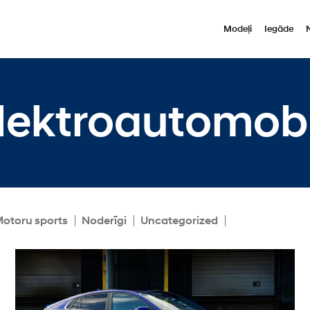
Modeļi
Iegāde
lektroautomobi
otoru sports
Noderīgi
Uncategorized