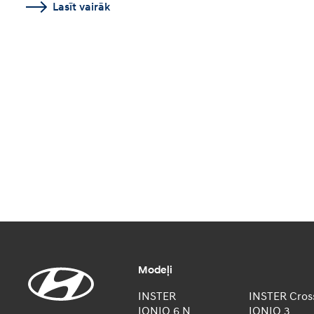
Lasīt vairāk
Modeļi
INSTER
INSTER Cros
IONIQ 6 N
IONIQ 3