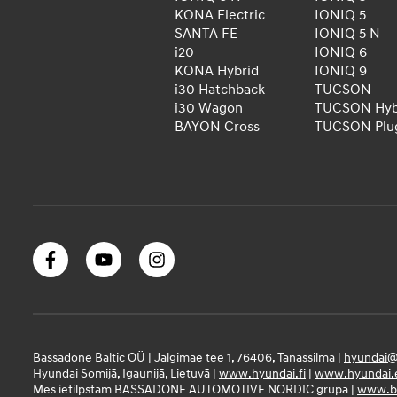
KONA Electric
IONIQ 5
SANTA FE
IONIQ 5 N
i20
IONIQ 6
KONA Hybrid
IONIQ 9
i30 Hatchback
TUCSON
i30 Wagon
TUCSON Hyb
BAYON Cross
TUCSON Plug
Bassadone Baltic OÜ | Jälgimäe tee 1, 76406, Tänassilma |
hyundai@
Hyundai Somijā, Igaunijā, Lietuvā |
www.hyundai.fi
|
www.hyundai.
Mēs ietilpstam BASSADONE AUTOMOTIVE NORDIC grupā |
www.ba