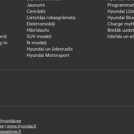
Jaunumi
Programmatū
Cenrādis
Hyundai Līzi
Lietotāja rokasgrāmata
Hyundai Blu
Elektromobiļi
Charge myH
Hibrīdauto
Biežāk uzdot
rid
SUV modeļi
hibrīda un e
-in
N-modeļi
Hyundai un ūdeņradis
Hyundai Motorsport
hyundai.ee
ee
|
www.hyundai.lt
ssadone.fi