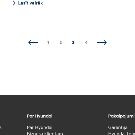
Lasīt vairāk
1
2
3
4
Par Hyundai
Pakalpojumi
s
Par Hyundai
Garantija
Biznesa klientam
Hyundai tehn