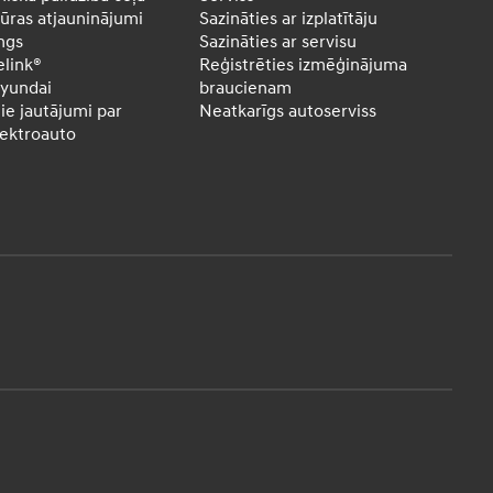
ras atjauninājumi
Sazināties ar izplatītāju
ngs
Sazināties ar servisu
elink®
Reģistrēties izmēģinājuma
yundai
braucienam
ie jautājumi par
Neatkarīgs autoserviss
lektroauto