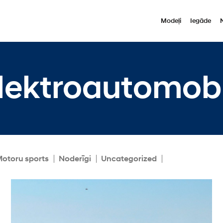
Modeļi
Iegāde
lektroautomobi
otoru sports
Noderīgi
Uncategorized