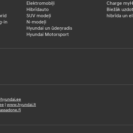
Elektromobiļi
Charge myH
Hibrīdauto
Biežāk uzdot
rid
SUV modeļi
hibrīda un e
-in
N-modeļi
Hyundai un ūdeņradis
Hyundai Motorsport
hyundai.ee
ee
|
www.hyundai.lt
ssadone.fi