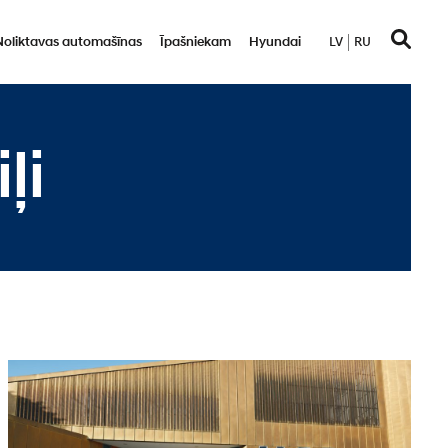
Noliktavas automašīnas
Īpašniekam
Hyundai
LV
RU
ļi