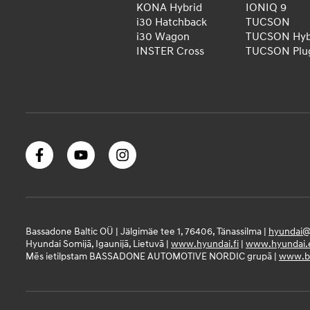
KONA Hybrid
IONIQ 9
i30 Hatchback
TUCSON
i30 Wagon
TUCSON Hyb
INSTER Cross
TUCSON Plug
Bassadone Baltic OÜ | Jälgimäe tee 1, 76406, Tänassilma |
hyundai@
Hyundai Somijā, Igaunijā, Lietuvā |
www.hyundai.fi
|
www.hyundai.
Mēs ietilpstam BASSADONE AUTOMOTIVE NORDIC grupā |
www.ba