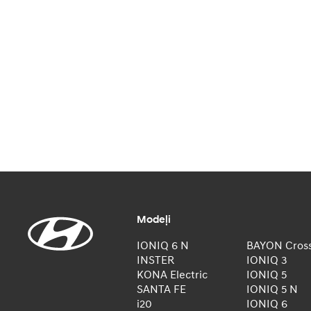
Modeļi
IONIQ 6 N
BAYON Cros
INSTER
IONIQ 3
KONA Electric
IONIQ 5
SANTA FE
IONIQ 5 N
i20
IONIQ 6