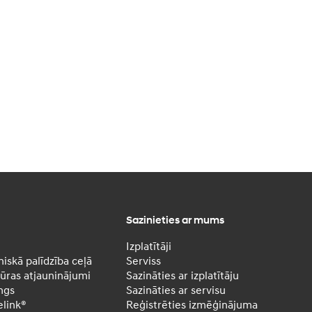
Sazinieties ar mums
Izplatītāji
iskā palīdzība ceļā
Serviss
ras atjauninājumi
Sazināties ar izplatītāju
ngs
Sazināties ar servisu
elink®
Reģistrēties izmēģinājuma