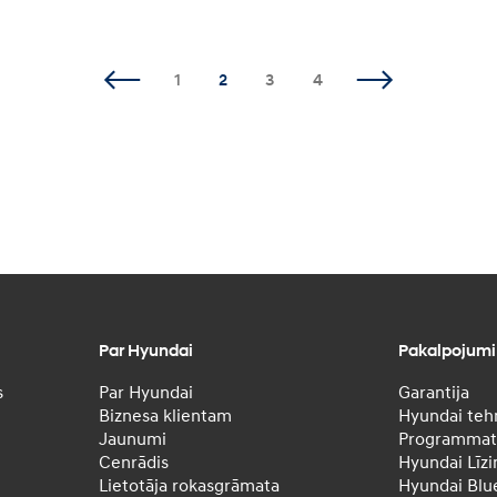
1
2
3
4
Par Hyundai
Pakalpojumi
s
Par Hyundai
Garantija
Biznesa klientam
Hyundai tehn
Jaunumi
Programmatū
Cenrādis
Hyundai Līzi
Lietotāja rokasgrāmata
Hyundai Blu