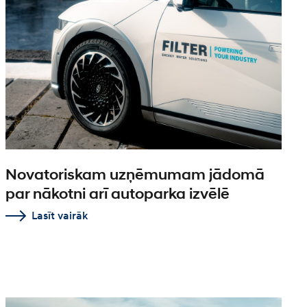
Novatoriskam uzņēmumam jādomā
par nākotni arī autoparka izvēlē
Lasīt vairāk