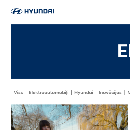
E
Viss
Elektroautomobiļi
Hyundai
Inovācijas
M