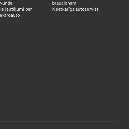
yundai
braucienam
ie jautājumi par
Neatkarīgs autoserviss
lektroauto