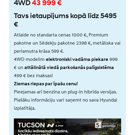
4WD
43 999 €
Tavs ietaupījums kopā līdz 5495
€
Atlaide no standarta cenas 1000 €, Premium
pakotne un Sēdekļu pakotne 2398 €, metāliska vai
perlamutra krāsa 599 €.
4WD modelim
elektroniski vadāma piekare
999
€ un
attālinātā viedā parkošanās palīgsistēma
499 € bez maksas!
Ziemas riepas par īpašu cenu!
Pieejamas arī benzīna un plug-in hibrīda versijas.
Plašāku informāciju vari saņemt no sava Hyundai
izplatītāja.