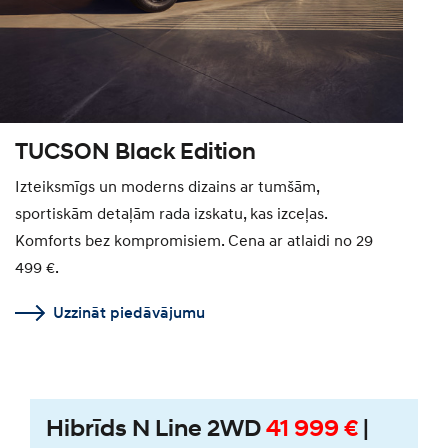
TUCSON Black Edition
Izteiksmīgs un moderns dizains ar tumšām,
sportiskām detaļām rada izskatu, kas izceļas.
Komforts bez kompromisiem. Cena ar atlaidi no 29
499 €.
Uzzināt piedāvājumu
Hibrīds N Line 2WD
41 999 €
|