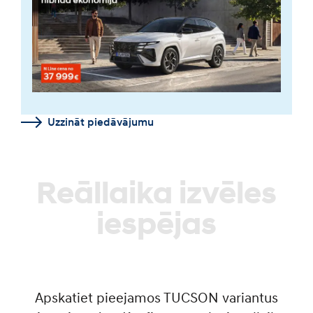
Uzzināt piedāvājumu
Reāllaika izvēles
iespējas
Apskatiet pieejamos TUCSON variantus