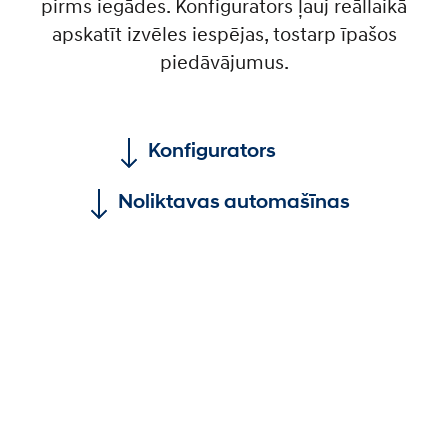
pirms iegādes. Konfigurators ļauj reāllaikā
apskatīt izvēles iespējas, tostarp īpašos
piedāvājumus.
Konfigurators
Noliktavas automašīnas