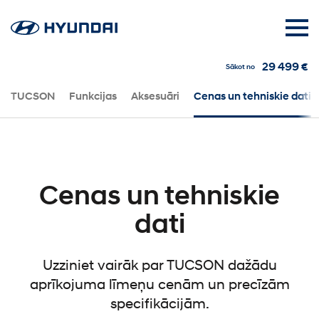
29 499 €
Sākot no
TUCSON
Funkcijas
Aksesuāri
Cenas un tehniskie dati
Cenas un tehniskie
dati
Uzziniet vairāk par TUCSON dažādu
aprīkojuma līmeņu cenām un precīzām
specifikācijām.