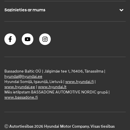
Sazinieties ar mums
Bassadone Baltic OÜ | Jälgimäe tee 1, 76406, Tänassilma |
hyundai@hyundai.ee
Hyundai Somijā, Igaunijā, Lietuvā |
www.hyundai.fi
|
www.hyundai.ee
|
www.hyundai.lt
Mēs ietilpstam BASSADONE AUTOMOTIVE NORDIC grupā |
www.bassadone.fi
Ⓒ Autortiesības 2026 Hyundai Motor Company. Visas tiesības