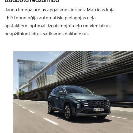
Uzlabota redzamība
Jauna līmeņa ārējās apgaismes ierīces. Matricas kūļa
LED tehnoloģija automātiski pielāgojas ceļa
apstākļiem, optimāli izgaismojot ceļu un vienlaikus
neapžilbinot citus satiksmes dalībniekus.