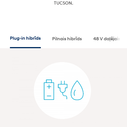
TUCSON.
Plug-in hibrīds
Pilnais hibrīds
48 V daļējais hi