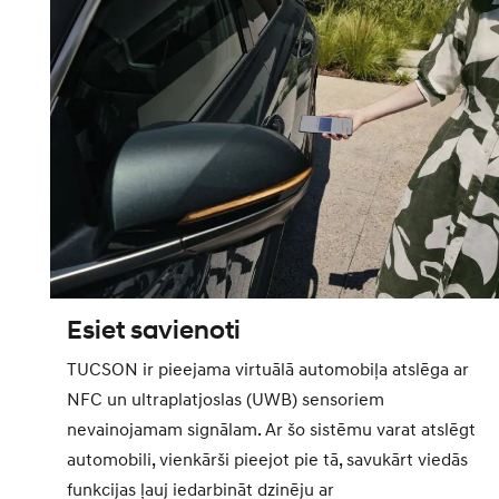
Esiet savienoti
TUCSON ir pieejama virtuālā automobiļa atslēga ar
NFC un ultraplatjoslas (UWB) sensoriem
nevainojamam signālam. Ar šo sistēmu varat atslēgt
automobili, vienkārši pieejot pie tā, savukārt viedās
funkcijas ļauj iedarbināt dzinēju ar