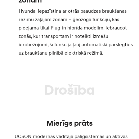
zonām
Hyundai iepazīstina ar otrās paaudzes braukšanas
režīmu zaļajām zonām – ģeožoga funkciju, kas
pieejama tikai Plug-in hibrīda modelim. Iebraucot
zonās, kur transportam ir noteikti izmešu
ierobežojumi, šī funkcija ļauj automātiski pārslēgties
uz braukšanu pilnībā elektriskā režīmā.
Drošība
Mierīgs prāts
TUCSON modernās vadītāja palīgsistēmas un aktīvās