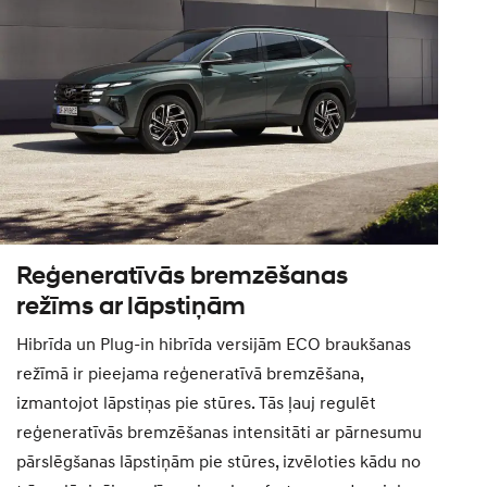
Reģeneratīvās bremzēšanas
režīms ar lāpstiņām
Hibrīda un Plug-in hibrīda versijām ECO braukšanas
režīmā ir pieejama reģeneratīvā bremzēšana,
izmantojot lāpstiņas pie stūres. Tās ļauj regulēt
reģeneratīvās bremzēšanas intensitāti ar pārnesumu
pārslēgšanas lāpstiņām pie stūres, izvēloties kādu no