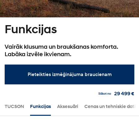
Funkcijas
Vairāk klusuma un braukšanas komforta.
Labāka izvēle ikvienam.
Pieteikties izmēģinājuma braucienam
29 499 €
Sākot no
TUCSON
Funkcijas
Aksesuāri
Cenas un tehniskie dati