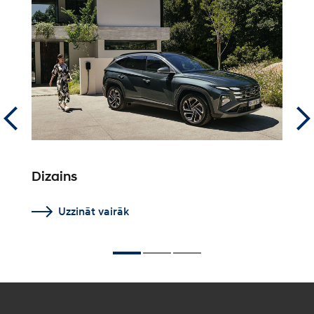
Dizains
C
Uzzināt vairāk