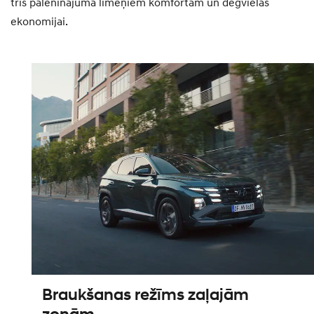
trīs palēninājuma līmeņiem komfortam un degvielas
ekonomijai.
Braukšanas režīms zaļajām