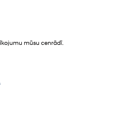
prīkojumu mūsu cenrādī.
s