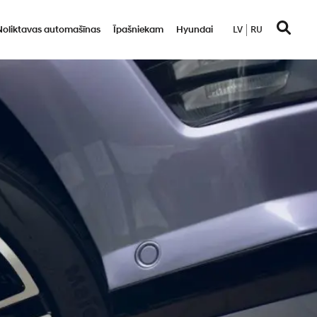
Noliktavas automašīnas
Īpašniekam
Hyundai
LV
RU