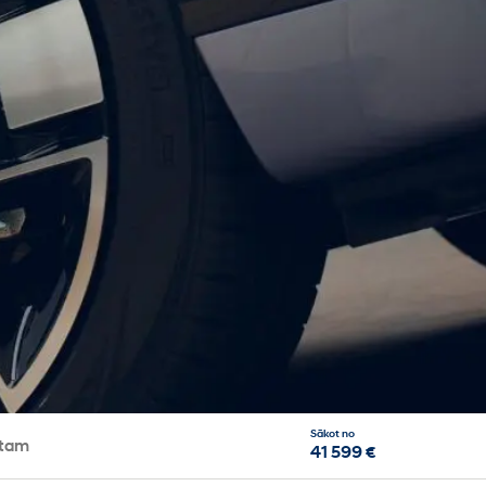
Sākot no
ntam
41 599 €