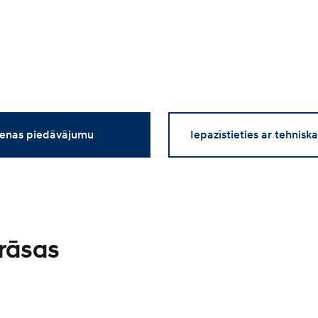
enas piedāvājumu
Iepazīstieties ar tehnisk
krāsas